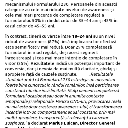
mecanismului Formularului 230. Persoanele din această
categorie au cele mai ridicate niveluri de awareness și
cele mai mari procente de completare regulată a
formularului: 50% în rândul celor de 35–44 ani și 48% în
cazul celor de 45–55 ani.
În contrast, tinerii cu vârste între
18–24 ani
au un nivel
ridicat de awareness (87%), însă implicarea lor efectivă
este semnificativ mai redusă. Doar 29% completează
formularul în mod regulat, deși acest segment
înregistrează și cea mai mare intenție de completare în
viitor (25%). Rezultatele indică un potențial important de
conversie, dar și nevoia de mai multă claritate, ghidaj și
apropiere față de cauzele susținute.
„Rezultatele
studiului arată că Formularul 230 este deja un mecanism
foarte bine cunoscut în rândul românilor, însă participarea
constantă rămâne încă limitată. Mulți oameni completează
formularul ocazional sau doar în anumite contexte
emoționale și relaționale. Pentru ONG-uri, provocarea reală
nu mai este doar creșterea awareness-ului, ci transformarea
intenției într-un comportament anual constant, prin mai
multă apropiere, transparență și relevanță a cauzelor
susținute,”
a declarat
Marius Luican, Director General