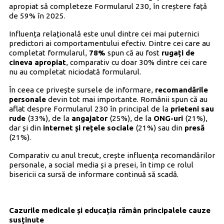
apropiat să completeze Formularul 230, în creștere față
de 59% în 2025.
Influența relațională este unul dintre cei mai puternici
predictori ai comportamentului efectiv. Dintre cei care au
completat formularul,
78%
spun că au fost
rugați de
cineva apropiat
, comparativ cu doar 30% dintre cei care
nu au completat niciodată formularul.
În ceea ce privește sursele de informare,
recomandările
personale
devin tot mai importante. Românii spun că au
aflat despre Formularul 230 în principal de la
prieteni sau
rude
(33%), de la
angajator
(25%), de la
ONG-uri
(21%),
dar și din
internet și rețele sociale
(21%) sau din
presă
(21%).
Comparativ cu anul trecut, crește influența recomandărilor
personale, a social media și a presei, în timp ce rolul
bisericii ca sursă de informare continuă să scadă.
Cazurile medicale și educația rămân principalele cauze
susținute