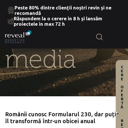
Peste 80% dintre clienții noștri revin și ne
recomandă
Răspundem la o cerere in 8 h și lansăm
Skip
proiectele in max 72 h
to
the
content
media
CERE OFERTĂ
Românii cunosc Formularul 230, dar puțini
îl transformă într-un obicei anual