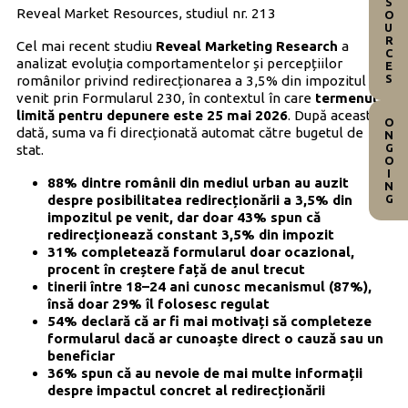
RESOURCES
Reveal Market Resources, studiul nr. 213
Cel mai recent studiu
Reveal Marketing Research
a
analizat evoluția comportamentelor și percepțiilor
românilor privind redirecționarea a 3,5% din impozitul pe
venit prin Formularul 230, în contextul în care
termenul
limită pentru depunere este 25 mai 2026
. După această
ONGOING
dată, suma va fi direcționată automat către bugetul de
stat.
88% dintre românii din mediul urban au auzit
despre posibilitatea redirecționării a 3,5% din
impozitul pe venit, dar doar 43% spun că
redirecționează constant 3,5% din impozit
31% completează formularul doar ocazional,
procent în creștere față de anul trecut
tinerii între 18–24 ani cunosc mecanismul (87%),
însă doar 29% îl folosesc regulat
54% declară că ar fi mai motivați să completeze
formularul dacă ar cunoaște direct o cauză sau un
beneficiar
36% spun că au nevoie de mai multe informații
despre impactul concret al redirecționării