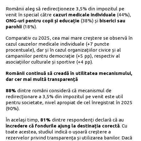
Românii aleg să redirecționeze 3,5% din impozitul pe
venit în special către
cazuri medicale individuale
(44%),
ONG-uri pentru copii și educație
(38%) și
biserici sau
parohii
(18%).
Comparativ cu 2025, cea mai mare creștere se observă în
cazul cauzelor medicale individuale (+7 puncte
procentuale), dar și în cazul organizațiilor civice și al
campaniilor pentru democrație (+5 pp), respectiv al
asociațiilor culturale și sportive (+4 pp).
Românii continuă să creadă în utilitatea mecanismului,
dar cer mai multă transparență
88%
dintre români consideră că mecanismul de
redirecționare a 3,5% din impozitul pe venit este util
pentru societate, nivel apropiat de cel înregistrat în 2025
(90%).
În același timp,
81%
dintre respondenți declară că au
încredere că fondurile ajung la destinația corectă
. Cu
toate acestea, studiul indică o ușoară creștere a
rezervelor privind transparența și utilizarea banilor. Dacă