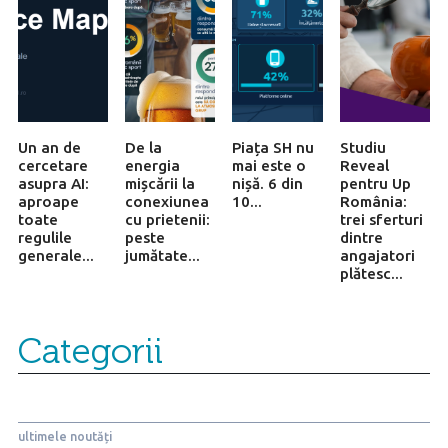
Un an de
De la
Piața SH nu
Studiu
cercetare
energia
mai este o
Reveal
asupra AI:
mișcării la
nișă. 6 din
pentru Up
aproape
conexiunea
10...
România:
toate
cu prietenii:
trei sferturi
regulile
peste
dintre
generale...
jumătate...
angajatori
plătesc...
Categorii
ultimele noutăți