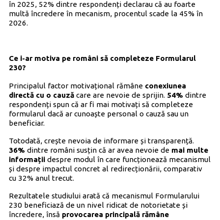
în 2025, 52% dintre respondenți declarau că au foarte
multă încredere în mecanism, procentul scade la 45% în
2026.
Ce i-ar motiva pe români să completeze Formularul
230?
Principalul factor motivațional rămâne
conexiunea
directă cu o cauză
care are nevoie de sprijin.
54%
dintre
respondenți spun că ar fi mai motivați să completeze
formularul dacă ar cunoaște personal o cauză sau un
beneficiar.
Totodată, crește nevoia de informare și transparență.
36%
dintre români susțin că ar avea nevoie de
mai multe
informații
despre modul în care funcționează mecanismul
și despre impactul concret al redirecționării, comparativ
cu 32% anul trecut.
Rezultatele studiului arată că mecanismul Formularului
230 beneficiază de un nivel ridicat de notorietate și
încredere, însă
provocarea principală rămâne