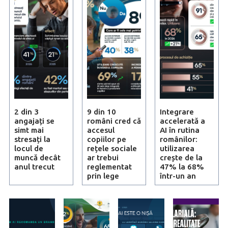
2 din 3
9 din 10
Integrare
angajați se
români cred că
accelerată a
simt mai
accesul
AI în rutina
stresați la
copiilor pe
românilor:
locul de
rețele sociale
utilizarea
muncă decât
ar trebui
crește de la
anul trecut
reglementat
47% la 68%
prin lege
într-un an