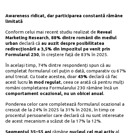
Awareness ridicat, dar participarea constantă rămâne
limitată
Conform celui mai recent studiu realizat de
Reveal
Marketing Research
,
88% dintre românii din mediul
urban
declară că
au auzit despre posibilitatea
redirecționării a 3,5% din impozitul pe venit prin
Formularul 230
, în creștere față de 83% în 2025.
În același timp, 74% dintre respondenți spun că au
completat formularul cel puțin o dată, comparativ cu 67%
anul trecut. Cu toate acestea, doar
43%
declară că fac
acest lucru
în mod regulat
, ceea ce arată că pentru mulți
români completarea Formularului 230 rămâne încă un
comportament ocazional, nu un obicei anual
.
Ponderea celor care completează formularul ocazional a
crescut de la 24% în 2025 la 31% în 2026, în timp ce
procentul persoanelor care declară că nu sunt interesate
de acest mecanism a scăzut de la 17% la 12%.
Segmentul 35–55 ani
rămâne
nucleul cel mai activ
al