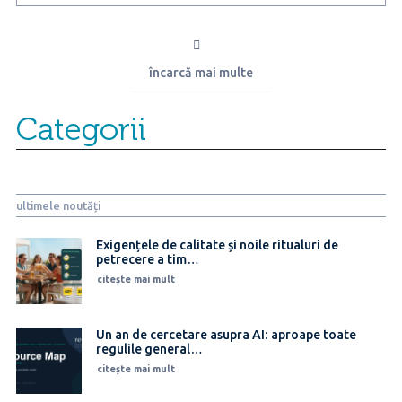
se
simt
mai
stresați
încarcă mai multe
la
locul
de
Categorii
muncă
decât
anul
trecut
ultimele noutăți
Exigențele de calitate și noile ritualuri de
petrecere a tim…
citește mai mult
Un an de cercetare asupra AI: aproape toate
regulile general…
citește mai mult