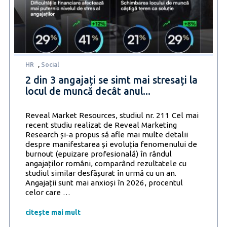
vor
tăia
din
coșul
de
cumpărături
HR
,
Social
de
anul
2 din 3 angajați se simt mai stresați la
acesta
locul de muncă decât anul...
Reveal Market Resources, studiul nr. 211 Cel mai
recent studiu realizat de Reveal Marketing
Research și-a propus să afle mai multe detalii
despre manifestarea și evoluția fenomenului de
burnout (epuizare profesională) în rândul
angajaților români, comparând rezultatele cu
studiul similar desfășurat în urmă cu un an.
Angajații sunt mai anxioși în 2026, procentul
2
celor care
…
din
3
citește mai mult
angajați