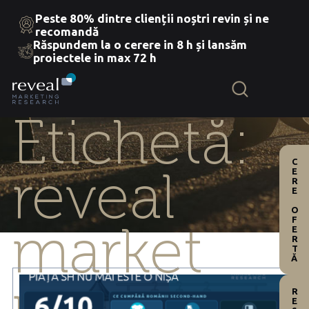
Peste 80% dintre clienții noștri revin și ne
recomandă
Răspundem la o cerere in 8 h și lansăm
Skip
proiectele in max 72 h
to
the
content
Etichetă:
CERE OFERTĂ
reveal
market
resources