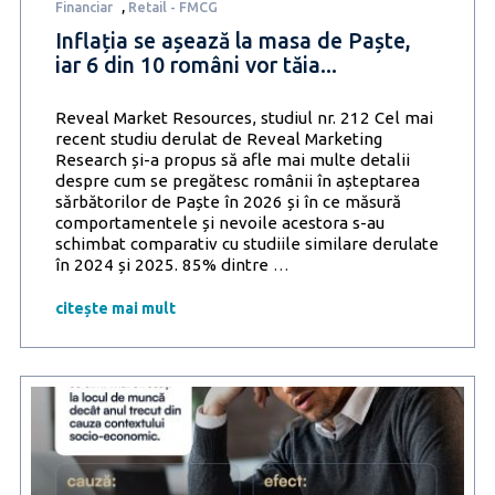
Financiar
,
Retail - FMCG
Inflația se așează la masa de Paște,
iar 6 din 10 români vor tăia...
Reveal Market Resources, studiul nr. 212 Cel mai
recent studiu derulat de Reveal Marketing
Research și-a propus să afle mai multe detalii
despre cum se pregătesc românii în așteptarea
sărbătorilor de Paște în 2026 și în ce măsură
comportamentele și nevoile acestora s-au
schimbat comparativ cu studiile similare derulate
Inflația
în 2024 și 2025. 85% dintre
…
se
așează
citește mai mult
la
masa
de
Paște,
iar
6
din
10
români