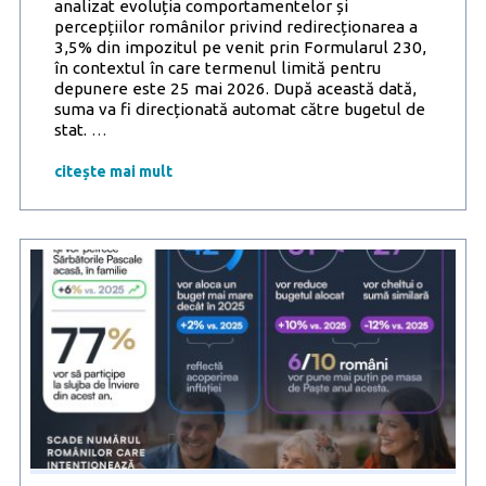
analizat evoluția comportamentelor și
percepțiilor românilor privind redirecționarea a
3,5% din impozitul pe venit prin Formularul 230,
în contextul în care termenul limită pentru
depunere este 25 mai 2026. După această dată,
suma va fi direcționată automat către bugetul de
Românii
stat.
…
cunosc
Formularul
citește mai mult
230,
dar
puțini
îl
transformă
într-
un
obicei
anual