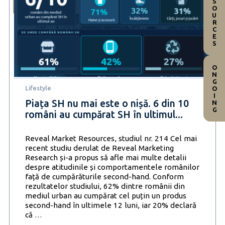
RESOURCES
ONGOING
Lifestyle
Piața SH nu mai este o nișă. 6 din 10
români au cumpărat SH în ultimul...
Reveal Market Resources, studiul nr. 214 Cel mai
recent studiu derulat de Reveal Marketing
Research și-a propus să afle mai multe detalii
despre atitudinile și comportamentele românilor
față de cumpărăturile second-hand. Conform
rezultatelor studiului, 62% dintre românii din
mediul urban au cumpărat cel puțin un produs
second-hand în ultimele 12 luni, iar 20% declară
Piața
că
…
SH