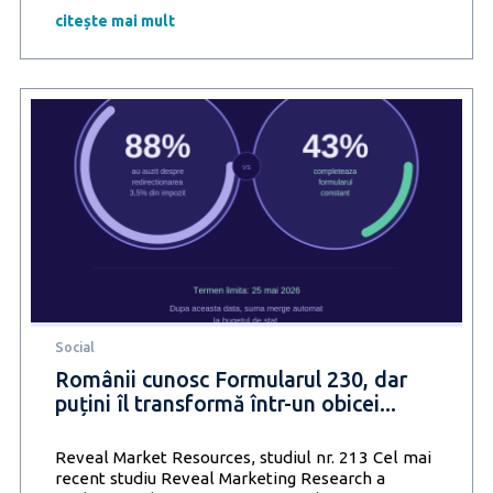
nu
citește mai mult
mai
este
o
nișă.
6
din
10
români
au
cumpărat
SH
în
ultimul
an
Social
Românii cunosc Formularul 230, dar
puțini îl transformă într-un obicei...
Reveal Market Resources, studiul nr. 213 Cel mai
recent studiu Reveal Marketing Research a