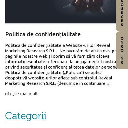
RESOURCES
Politica de confidențialitate
ONGOING
Politica de confidențialitate a Website-urilor Reveal
Marketing Research S.R.L. Ne bucurăm de vizita dvs. pe
paginile noastre web și dorim să vă furnizăm câteva
informații esențiale referitoare la angajamentul nostru
privind securitatea și confidențialitatea datelor personale.
Politică de confidențialitate („Politica”) se aplică
deopotrivă website-urilor aflate sub controlul Reveal
Politica
Marketing Research S.R.L. (denumite în continuare
…
de
citește mai mult
confiden
Categorii