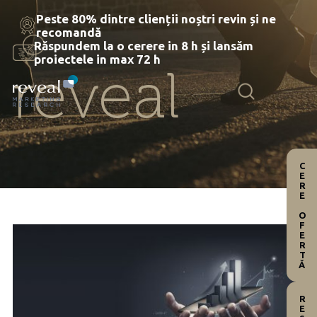
Skip
Peste 80% dintre clienții noștri revin și ne
to
recomandă
the
Răspundem la o cerere in 8 h și lansăm
content
proiectele in max 72 h
reveal
CERE OFERTĂ