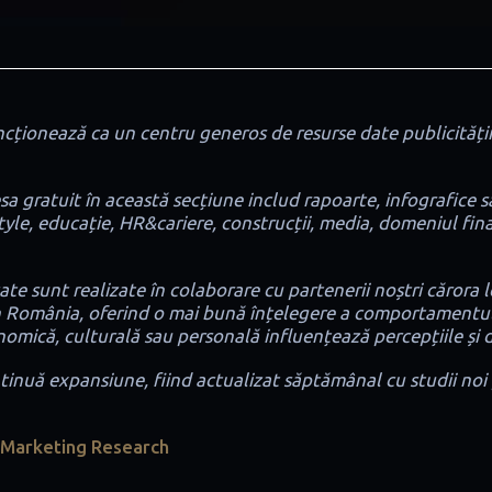
cționează ca un centru generos de resurse date publicității
esa gratuit în această secțiune includ rapoarte, infografice 
style, educație, HR&cariere, construcții, media, domeniul fi
cate sunt realizate în colaborare cu partenerii noștri căror
din România, oferind o mai bună înțelegere a comportamentulu
omică, culturală sau personală influențează percepțiile și dec
inuă expansiune, fiind actualizat săptămânal cu studii noi p
l Marketing Research