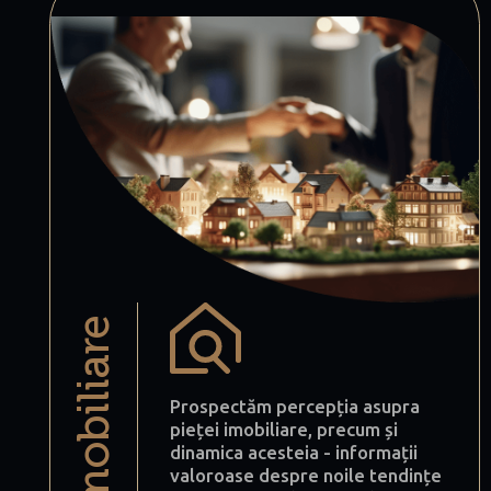
imobiliare
Prospectăm percepția asupra
pieței imobiliare, precum și
dinamica acesteia - informații
valoroase despre noile tendințe