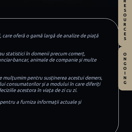
RESOURCES
, care oferă o gamă largă de analize de piață
sau statistici în domenii precum comerț,
ONGOING
nanciar-bancar, animale de companie și multe
a le mulțumim pentru susținerea acestui demers,
i consumatorilor și a modului în care diferiți
iziile acestora în viața de zi cu zi.
entru a furniza informații actuale și