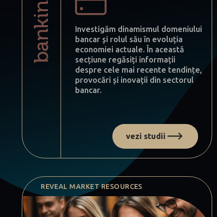
banking
Investigăm dinamismul domeniului
bancar și rolul său în evoluția
economiei actuale. În această
secțiune regăsiți informații
despre cele mai recente tendințe,
provocări și inovații din sectorul
bancar.
vezi studii
REVEAL MARKET RESOURCES