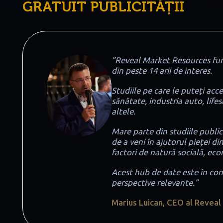
GRATUIT PUBLICITĂȚII
”
Reveal Market Resources
fun
din peste 14 arii de interes.
Studiile pe care le puteți acc
sănătate, industria auto, life
altele.
Mare parte din studiile publi
de a veni în ajutorul pieței 
factori de natură socială, econ
Acest hub de date este în cont
perspective relevante.
”
Marius Luican, CEO al Revea