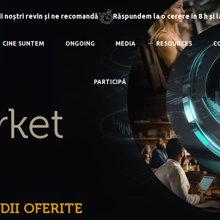
i noștri revin și ne recomandă
Răspundem la o cerere in 8 h și 
CINE SUNTEM
ONGOING
MEDIA
RESOURCES
C
PARTICIPĂ
rket
DII OFERITE