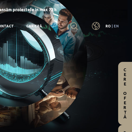
lansăm proiectele in max 72 h
RO
|
EN
ONTACT
CARIERĂ
CERE OFERTĂ