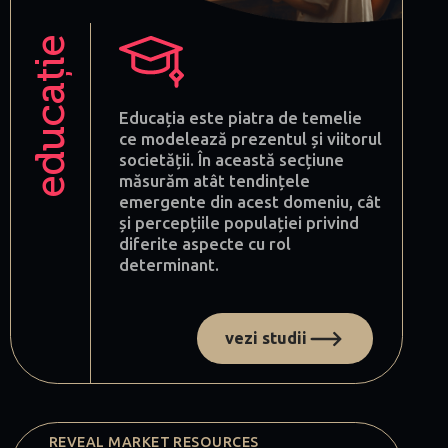
educație
Educația este piatra de temelie
ce modelează prezentul și viitorul
societății. În această secțiune
măsurăm atât tendințele
emergente din acest domeniu, cât
și percepțiile populației privind
diferite aspecte cu rol
determinant.
vezi studii
REVEAL MARKET RESOURCES