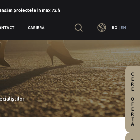
lansăm proiectele in max 72 h
RO
|
EN
ONTACT
CARIERĂ
CERE OFERTĂ
cialiștilor.