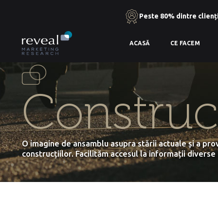
Peste 80% dintre clienți
Skip
ACASĂ
CE FACEM
to
the
content
Construcț
O imagine de ansamblu asupra stării actuale și a prov
construcțiilor. Facilităm accesul la informații divers