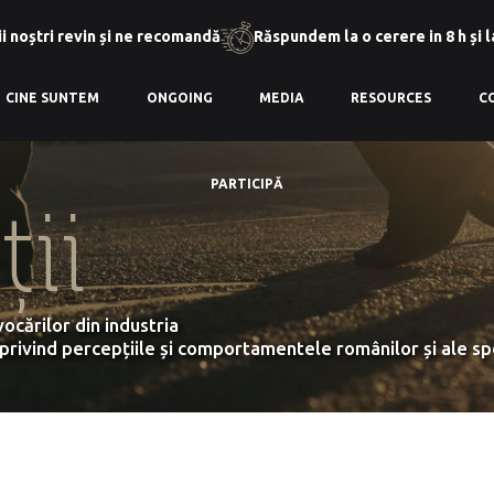
i noștri revin și ne recomandă
Răspundem la o cerere in 8 h și 
CINE SUNTEM
ONGOING
MEDIA
RESOURCES
C
PARTICIPĂ
ii
ocărilor din industria
e privind percepțiile și comportamentele românilor și ale spe