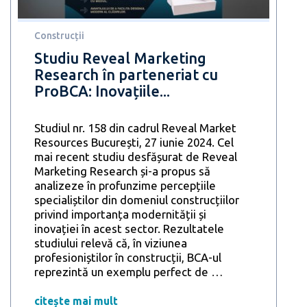
spațiul
de
locuit
Construcții
Studiu Reveal Marketing
Research în parteneriat cu
ProBCA: Inovațiile...
Studiul nr. 158 din cadrul Reveal Market
Resources București, 27 iunie 2024. Cel
mai recent studiu desfășurat de Reveal
Marketing Research și-a propus să
analizeze în profunzime percepțiile
specialiștilor din domeniul construcțiilor
privind importanța modernității și
inovației în acest sector. Rezultatele
studiului relevă că, în viziunea
profesioniștilor în construcții, BCA-ul
Studiu
reprezintă un exemplu perfect de
…
ng
Reveal
h
Marketing
citește mai mult