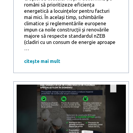
români să prioritizeze eficiența
energetică a locuințelor pentru facturi
mai mici. În același timp, schimbările
climatice și reglementările europene
impun ca noile construcții și renovările
majore să respecte standardul nZEB
(cladiri cu un consum de energie aproape
Studiu
…
Reveal
Marketing
citește mai mult
Research
în
parteneriat
cu
ProBCA
–
Construirea
clădirilor
eficiente
energetic:
soluția