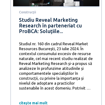
pentru
facturi
mai
Construcții
mici
Studiu Reveal Marketing
și
Research în parteneriat cu
un
ProBCA: Soluțiile...
viitor
durabil
Studiul nr. 160 din cadrul Reveal Market
Resources București, 23 iulie 2024. În
contextul consumului excesiv de resurse
naturale, cel mai recent studiu realizat de
Reveal Marketing Research și-a propus să
analizeze în profunzime atitudinile și
comportamentele specialiștilor în
construcții, cu privire la importanța și
nivelul de adoptare a practicilor
Studiu
sustenabile în acest domeniu. Potrivit
…
Reveal
Marketi
Researc
citește mai mult