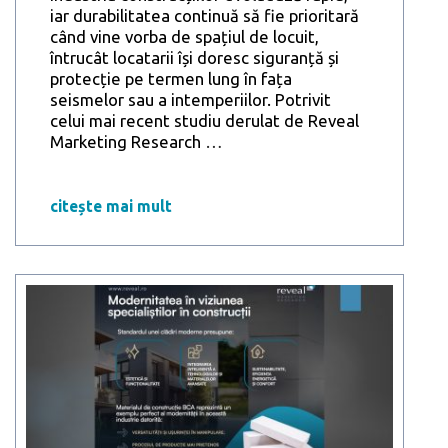
iar durabilitatea continuă să fie prioritară
când vine vorba de spațiul de locuit,
întrucât locatarii își doresc siguranță și
protecție pe termen lung în fața
seismelor sau a intemperiilor. Potrivit
celui mai recent studiu derulat de Reveal
Studiu
Marketing Research
…
Reveal
Marketing
Research
citește mai mult
în
parteneriat
cu
ProBCA:
Siguranța
seismică
și
durabilitatea
construcțiilor,
esențiale
pentru