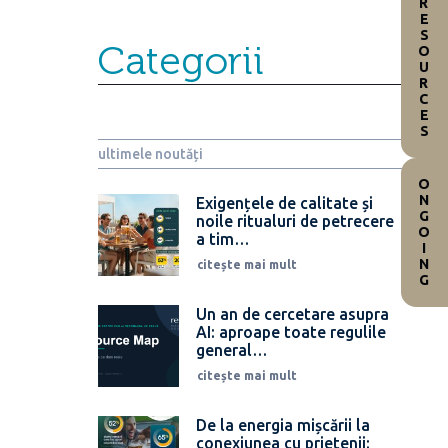
RESOURCES
Categorii
ultimele noutăți
ONGOING
Exigențele de calitate și
noile ritualuri de petrecere
a tim…
citește mai mult
Un an de cercetare asupra
AI: aproape toate regulile
general…
citește mai mult
De la energia mișcării la
conexiunea cu prietenii: