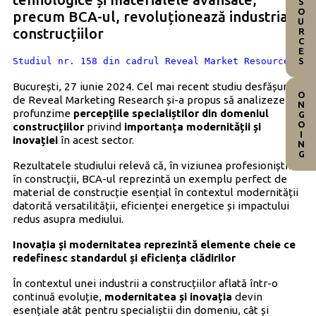
RESOURCES
precum BCA-ul, revoluționează industria
construcțiilor
Studiul nr. 158 din cadrul Reveal Market Resources
București, 27 iunie 2024. Cel mai recent studiu desfășurat
ONGOING
de Reveal Marketing Research și-a propus să analizeze în
profunzime
percepțiile specialiștilor din domeniul
construcțiilor
privind
importanța modernității și
inovației
în acest sector.
Rezultatele studiului relevă că, în viziunea profesioniștilor
în construcții, BCA-ul reprezintă un exemplu perfect de
material de construcție esențial în contextul modernității
datorită versatilității, eficienței energetice și impactului
redus asupra mediului.
Inovația și modernitatea reprezintă elemente cheie ce
redefinesc standardul și eficiența clădirilor
În contextul unei industrii a construcțiilor aflată într-o
continuă evoluție,
modernitatea și inovația
devin
esențiale atât pentru specialiștii din domeniu, cât și