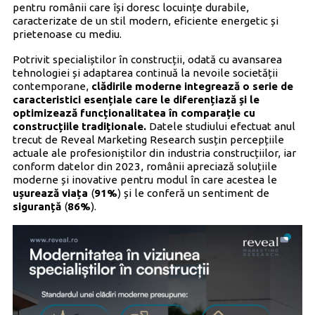
pentru românii care își doresc locuințe durabile,
caracterizate de un stil modern, eficiente energetic și
prietenoase cu mediu.
Potrivit specialiștilor în construcții, odată cu avansarea
tehnologiei și adaptarea continuă la nevoile societății
contemporane,
clădirile moderne integrează o serie de
caracteristici esențiale care le diferențiază și le
optimizează funcționalitatea în comparație cu
construcțiile tradiționale.
Datele studiului efectuat anul
trecut de Reveal Marketing Research susțin percepțiile
actuale ale profesioniștilor din industria construcțiilor, iar
conform datelor din 2023, românii apreciază soluțiile
moderne și inovative pentru modul în care acestea le
ușurează viața
(
91%
) și le conferă un sentiment de
siguranță
(
86%
).