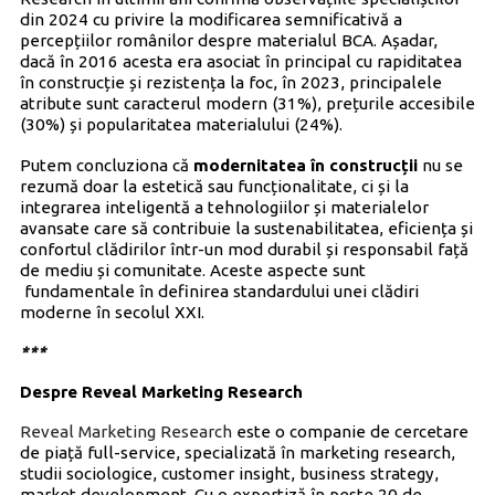
din 2024 cu privire la modificarea semnificativă a
percepțiilor românilor despre materialul BCA. Așadar,
dacă în 2016 acesta era asociat în principal cu rapiditatea
în construcție și rezistența la foc, în 2023, principalele
atribute sunt caracterul modern (31%), prețurile accesibile
(30%) și popularitatea materialului (24%).
Putem concluziona că
modernitatea în construcții
nu se
rezumă doar la estetică sau funcționalitate, ci și la
integrarea inteligentă a tehnologiilor și materialelor
avansate care să contribuie la sustenabilitatea, eficiența și
confortul clădirilor într-un mod durabil și responsabil față
de mediu și comunitate. Aceste aspecte sunt
fundamentale în definirea standardului unei clădiri
moderne în secolul XXI.
***
Despre Reveal Marketing Research
Reveal Marketing Research
este o companie de cercetare
de piață full-service, specializată în marketing research,
studii sociologice, customer insight, business strategy,
market development. Cu o expertiză în peste 20 de