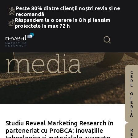
Peste 80% dintre clienții noștri revin și ne
recomandă
Răspundem la o cerere in 8 h și lansăm
Skip
proiectele in max 72 h
to
the
content
media
CERE OFERTĂ
Studiu Reveal Marketing Research în
parteneriat cu ProBCA: Inovațiile
tehnologice și materialele avansate,