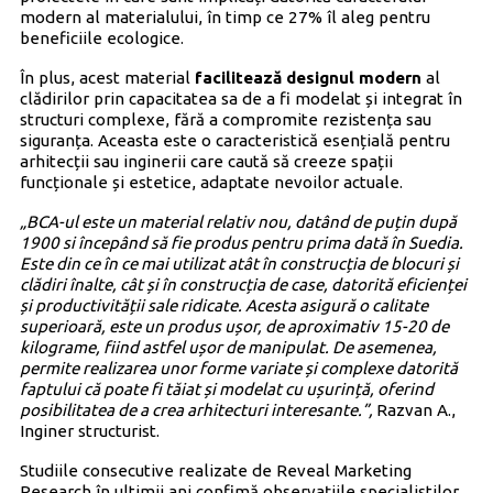
modern al materialului, în timp ce 27% îl aleg pentru
beneficiile ecologice.
În plus, acest material
facilitează designul modern
al
clădirilor prin capacitatea sa de a fi modelat și integrat în
structuri complexe, fără a compromite rezistența sau
siguranța. Aceasta este o caracteristică esențială pentru
arhitecții sau inginerii care caută să creeze spații
funcționale și estetice, adaptate nevoilor actuale.
„BCA-ul este un material relativ nou, datând de puțin după
1900 si începând să fie produs pentru prima dată în Suedia.
Este din ce în ce mai utilizat atât în construcția de blocuri și
clădiri înalte, cât și în construcția de case, datorită eficienței
și productivității sale ridicate. Acesta asigură o calitate
superioară, este un produs ușor, de aproximativ 15-20 de
kilograme, fiind astfel ușor de manipulat. De asemenea,
permite realizarea unor forme variate și complexe datorită
faptului că poate fi tăiat și modelat cu ușurință, oferind
posibilitatea de a crea arhitecturi interesante.”,
Razvan A.,
Inginer structurist.
Studiile consecutive realizate de Reveal Marketing
Research în ultimii ani confimă observațiile specialiștilor