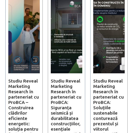
Studiu Reveal
Studiu Reveal
Studiu Reveal
Marketing
Marketing
Marketing
Research în
Research în
Research în
parteneriat cu
parteneriat cu
parteneriat cu
ProBCA –
ProBCA:
ProBCA:
Construirea
Siguranța
Soluțiile
clădirilor
seismică și
sustenabile
eficiente
durabilitatea
conturează
energetic:
construcțiilor,
prezentul și
soluția pentru
esențiale
viitorul