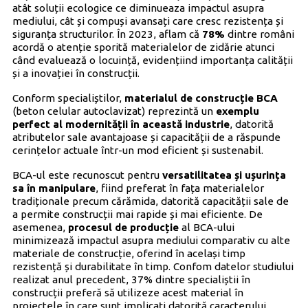
atât soluții ecologice ce diminueaza impactul asupra
mediului, cât și compuși avansați care cresc rezistența și
siguranța structurilor. În 2023, aflam că
78%
dintre români
acordă o atenție sporită materialelor de zidărie atunci
când evaluează o locuință, evidențiind importanța calității
și a inovației în construcții.
Conform specialiștilor,
materialul de construcție BCA
(beton celular autoclavizat) reprezintă un
exemplu
perfect al modernității în această industrie
, datorită
atributelor sale avantajoase și capacității de a răspunde
cerințelor actuale într-un mod eficient și sustenabil.
BCA-ul este recunoscut pentru
versatilitatea și ușurința
sa în manipulare
, fiind preferat în fața materialelor
tradiționale precum cărămida, datorită capacității sale de
a permite construcții mai rapide și mai eficiente. De
asemenea,
procesul de producție
al BCA-ului
minimizează impactul asupra mediului comparativ cu alte
materiale de construcție, oferind în același timp
rezistență și durabilitate în timp. Confom datelor studiului
realizat anul precedent, 37% dintre specialiștii în
construcții preferă să utilizeze acest material în
proiectele în care sunt implicați datorită caracterului