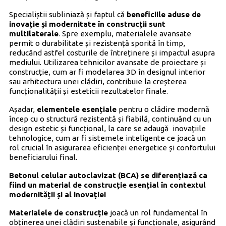
Specialiștii subliniază și faptul că
beneficiile aduse de
inovație și modernitate în construcții sunt
multilaterale
. Spre exemplu, materialele avansate
permit o durabilitate și rezistență sporită în timp,
reducând astfel costurile de întreținere și impactul asupra
mediului. Utilizarea tehnicilor avansate de proiectare și
construcție, cum ar fi modelarea 3D în designul interior
sau arhitectura unei clădiri, contribuie la creșterea
funcționalității și esteticii rezultatelor finale.
Așadar,
elementele esențiale
pentru o clădire modernă
încep cu o structură rezistentă și fiabilă, continuând cu un
design estetic și funcțional, la care se adaugă inovațiile
tehnologice, cum ar fi sistemele inteligente ce joacă un
rol crucial în asigurarea eficienței energetice și confortului
beneficiarului final.
Betonul celular autoclavizat (BCA) se diferențiază ca
fiind un material de construcție esențial în contextul
modernității și al inovației
Materialele de construcție
joacă un rol fundamental în
obținerea unei clădiri sustenabile și funcționale, asigurând