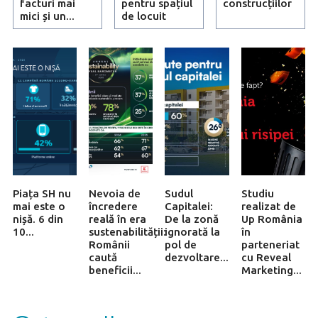
facturi mai
pentru spațiul
construcțiilor
mici și un...
de locuit
Piața SH nu
Nevoia de
Sudul
Studiu
mai este o
încredere
Capitalei:
realizat de
nișă. 6 din
reală în era
De la zonă
Up România
10...
sustenabilității:
ignorată la
în
Românii
pol de
parteneriat
caută
dezvoltare...
cu Reveal
beneficii...
Marketing...