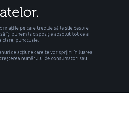
atelor.
ormațiile pe care trebuie să le știe despre
ă îţi punem la dispoziţie absolut tot ce ai
ce clare, punctuale.
uri de acţiune care te vor sprijini în luarea
ă, creşterea numărului de consumatori sau