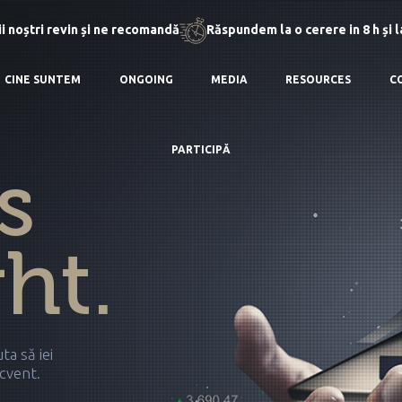
i noștri revin și ne recomandă
Răspundem la o cerere in 8 h și 
CINE SUNTEM
ONGOING
MEDIA
RESOURCES
C
PARTICIPĂ
s
ht.
ta să iei
ecvent.