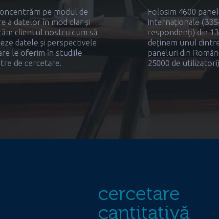
oncentrăm pe modul de
Folosim 4600 panel
re a datelor în mod clar și
internaționale (335
țăm clientul nostru cum să
respondenți) din 130
izeze datele și perspectivele
deținem unul dintre
are le oferim în studiile
paneluri din Român
tre de cercetare.
25000 de utilizatori)
cercetare
cantitativă