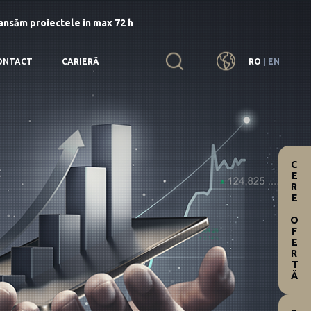
lansăm proiectele in max 72 h
RO
|
EN
ONTACT
CARIERĂ
CERE OFERTĂ