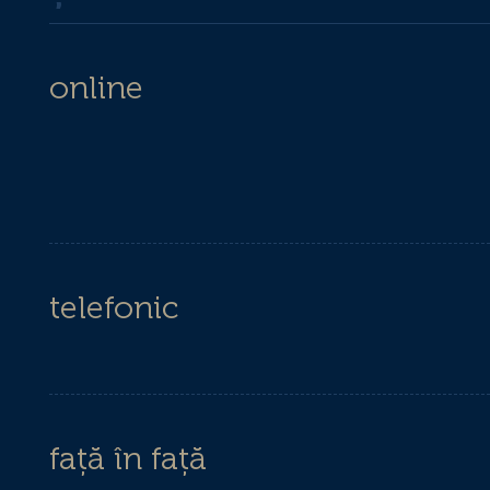
online
telefonic
față în față