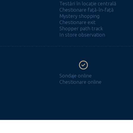
Testări în locație centrală
Chestionare față-în-față
Mystery shopping
Chestionare exit
Shopper path track
In store observation
Sondaje online
Chestionare online