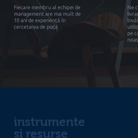
Fiecare membru al echipei de
Ne c
management are mai mult de
livra
10 ani de experiență în
învă
cercetarea de piață
util
pe c
noas
instrumente
și resurse