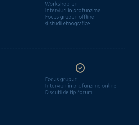
Workshop-uri
Interviuri în profunzime
Focus grupuri offline
și studii etnografice
Focus grupuri
Interviuri în profunzime online
Discutii de tip forum