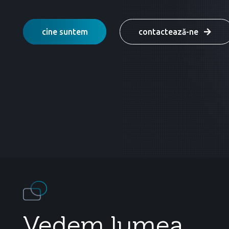
cine suntem
contactează-ne
Vedem lumea