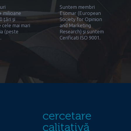
uri
Suntem membri
+ milioane
Esomar (European
 țări și
Society for Opinion
 cele mai mari
and Marketing
ia (peste
Research) și suntem
.
Cerificati ISO 9001.
cercetare
calitativă