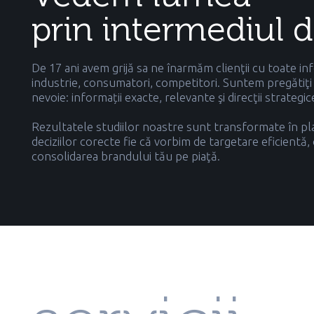
prin intermediul d
De 17 ani avem grijă sa ne înarmăm clienţii cu toate inf
industrie, consumatori, competitori. Suntem pregătiţi s
nevoie: informații exacte, relevante şi direcţii strategi
Rezultatele studiilor noastre sunt transformate în plan
deciziilor corecte fie că vorbim de targetare eficient
consolidarea brandului tău pe piaţă.