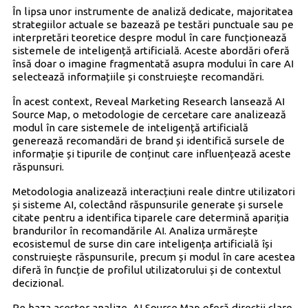
În lipsa unor instrumente de analiză dedicate, majoritatea
strategiilor actuale se bazează pe testări punctuale sau pe
interpretări teoretice despre modul în care funcționează
sistemele de inteligență artificială. Aceste abordări oferă
însă doar o imagine fragmentată asupra modului în care AI
selectează informațiile și construiește recomandări.
În acest context, Reveal Marketing Research lansează AI
Source Map, o metodologie de cercetare care analizează
modul în care sistemele de inteligență artificială
generează recomandări de brand și identifică sursele de
informație și tipurile de conținut care influențează aceste
răspunsuri.
Metodologia analizează interacțiuni reale dintre utilizatori
și sisteme AI, colectând răspunsurile generate și sursele
citate pentru a identifica tiparele care determină apariția
brandurilor în recomandările AI. Analiza urmărește
ecosistemul de surse din care inteligența artificială își
construiește răspunsurile, precum și modul în care acestea
diferă în funcție de profilul utilizatorului și de contextul
decizional.
Pe baza acestor analize, AI Source Map oferă direcții clare