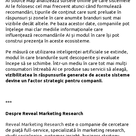
AI Source Map analizează sursele online pe care sistemele
AI le folosesc cel mai frecvent atunci când formulează
recomandări, tipurile de conținut care sunt preluate în
răspunsuri și zonele în care anumite branduri sunt mai
vizibile decât altele. Pe baza acestor date, companiile pot
înțelege mai clar mediile informaționale care
influențează recomandările AI și modul în care își pot
construi prezența în aceste ecosisteme.
Pe măsură ce utilizarea inteligenței artificiale se extinde,
modul în care brandurile sunt descoperite și evaluate
începe să se schimbe. Într-un mediu în care tot mai mulți
consumatori întreabă AI ce produse sau servicii să aleagă,
vizibilitatea în răspunsurile generate de aceste sisteme
devine un factor strategic pentru companii.
***
Despre Reveal Marketing Research
Reveal Marketing Research
este o companie de cercetare
de piață full-service, specializată în marketing research,
studii sociologice, customer insight, business strategy,