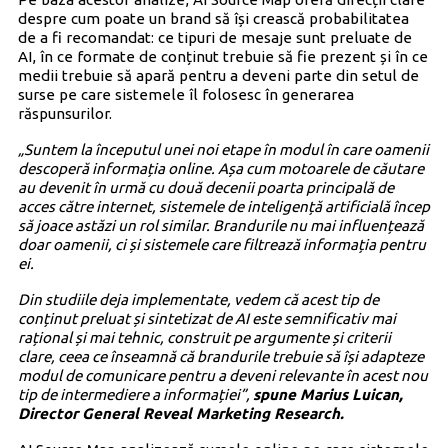
despre cum poate un brand să își crească probabilitatea
de a fi recomandat: ce tipuri de mesaje sunt preluate de
AI, în ce formate de conținut trebuie să fie prezent și în ce
medii trebuie să apară pentru a deveni parte din setul de
surse pe care sistemele îl folosesc în generarea
răspunsurilor.
„Suntem la începutul unei noi etape în modul în care oamenii
descoperă informația online. Așa cum motoarele de căutare
au devenit în urmă cu două decenii poarta principală de
acces către internet, sistemele de inteligență artificială încep
să joace astăzi un rol similar. Brandurile nu mai influențează
doar oamenii, ci și sistemele care filtrează informația pentru
ei.
Din studiile deja implementate, vedem că acest tip de
conținut preluat și sintetizat de AI este semnificativ mai
rațional și mai tehnic, construit pe argumente și criterii
clare, ceea ce înseamnă că brandurile trebuie să își adapteze
modul de comunicare pentru a deveni relevante în acest nou
tip de intermediere a informației”,
spune Marius Luican,
Director General Reveal Marketing Research.