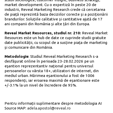
market development. Cu o expertiză în peste 20 de
industrii, Reveal Marketing Research crede că cercetarea
de piață reprezintă baza deciziilor corecte și a poziționării
brandurilor. Soluțiile calitative și cantitative ajută de 17
ani companii din România și alte țări din Europa.
Reveal Market Resources, studiul nr. 210:
Reveal Market
Resources este un hub de date ce cuprinde studii gratuite
date publicității, cu scopul de a susține piața de marketing
și comunicare din România.
Metodologie
: Studiul Reveal Marketing Research s-a
desfăşurat online în perioada 23-28.02.2026 pe un
eşantion reprezentantiv național pentru universul
persoanelor cu vârsta 18+, utilizatori de internet, din
mediul urban. Mărimea eșantionului a fost de 1006
respondenți, iar eroarea maximă de eșantionare este
+/-3.1% la un nivel de încredere de 95%.
Pentru informații suplimentare despre metodologia AI
Source MAP:
adela.apostol@reveal.ro