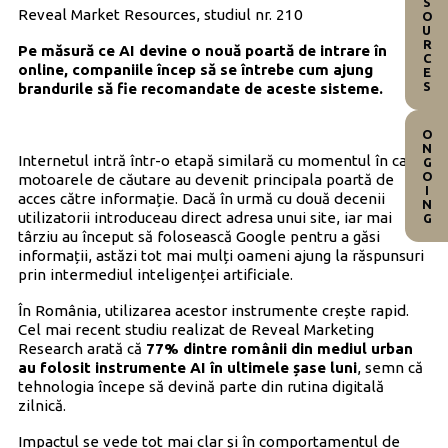
RESOURCES
Reveal Market Resources, studiul nr. 210
Pe măsură ce AI devine o nouă poartă de intrare în
online, companiile încep să se întrebe cum ajung
brandurile să fie recomandate de aceste sisteme.
ONGOING
Internetul intră într-o etapă similară cu momentul în care
motoarele de căutare au devenit principala poartă de
acces către informație. Dacă în urmă cu două decenii
utilizatorii introduceau direct adresa unui site, iar mai
târziu au început să folosească Google pentru a găsi
informații, astăzi tot mai mulți oameni ajung la răspunsuri
prin intermediul inteligenței artificiale.
În România, utilizarea acestor instrumente crește rapid.
Cel mai recent studiu realizat de Reveal Marketing
Research arată că
77% dintre românii din mediul urban
au folosit instrumente AI în ultimele șase luni
, semn că
tehnologia începe să devină parte din rutina digitală
zilnică.
Impactul se vede tot mai clar și în comportamentul de