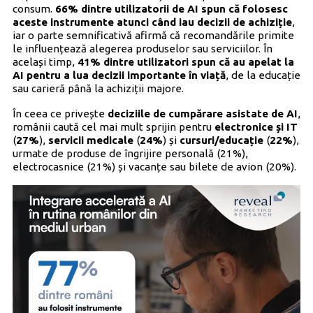
consum.
66% dintre utilizatorii de AI spun că folosesc
aceste instrumente atunci când iau decizii de achiziție
,
iar o parte semnificativă afirmă că recomandările primite
le influențează alegerea produselor sau serviciilor. În
același timp,
41% dintre utilizatori spun că au apelat la
AI pentru a lua decizii importante în viață
, de la educație
sau carieră până la achiziții majore.
În ceea ce privește
deciziile de cumpărare asistate de AI
,
românii caută cel mai mult sprijin pentru
electronice și IT
(
27%
),
servicii medicale
(
24%
) și
cursuri/educație
(
22%
),
urmate de produse de îngrijire personală (21%),
electrocasnice (21%) și vacanțe sau bilete de avion (20%).