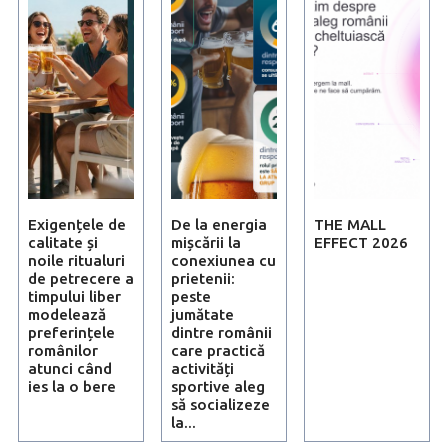
Exigențele de
De la energia
THE MALL
calitate și
mișcării la
EFFECT 2026
noile ritualuri
conexiunea cu
de petrecere a
prietenii:
timpului liber
peste
modelează
jumătate
preferințele
dintre românii
românilor
care practică
atunci când
activități
ies la o bere
sportive aleg
să socializeze
la...