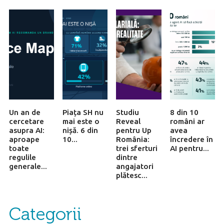
Un an de
Piața SH nu
Studiu
8 din 10
cercetare
mai este o
Reveal
români ar
asupra AI:
nișă. 6 din
pentru Up
avea
aproape
10...
România:
încredere în
toate
trei sferturi
AI pentru...
regulile
dintre
generale...
angajatori
plătesc...
Categorii