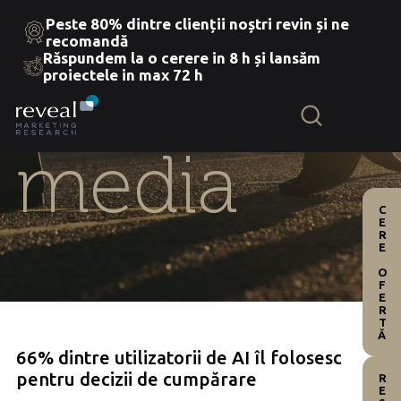
Peste 80% dintre clienții noștri revin și ne
recomandă
Răspundem la o cerere in 8 h și lansăm
Skip
proiectele in max 72 h
to
the
content
media
CERE OFERTĂ
66% dintre utilizatorii de AI îl folosesc
pentru decizii de cumpărare