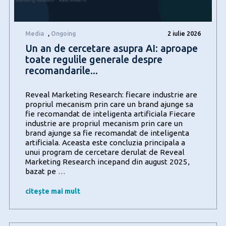
o
bere
Media
,
Ongoing
2 iulie 2026
Un an de cercetare asupra AI: aproape
toate regulile generale despre
recomandarile...
Reveal Marketing Research: fiecare industrie are
propriul mecanism prin care un brand ajunge sa
fie recomandat de inteligenta artificiala Fiecare
industrie are propriul mecanism prin care un
brand ajunge sa fie recomandat de inteligenta
artificiala. Aceasta este concluzia principala a
unui program de cercetare derulat de Reveal
Marketing Research incepand din august 2025,
Un
bazat pe
…
an
de
citește mai mult
cercetare
asupra
AI: