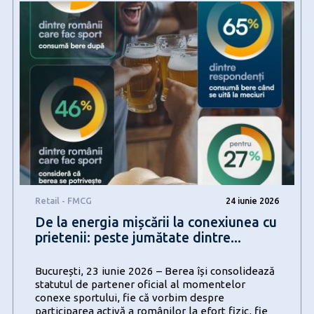
aproape
toate
regulile
generale
despre
recomandarile
AI
sunt
gresite
Retail - FMCG
24 iunie 2026
De la energia mișcării la conexiunea cu
prietenii: peste jumătate dintre...
București, 23 iunie 2026 – Berea își consolidează
statutul de partener oficial al momentelor
conexe sportului, fie că vorbim despre
participarea activă a românilor la efort fizic, fie