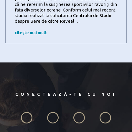
că ne referim la susținerea sportivilor favoriți din
fața diverselor ecrane. Conform celui mai recent
studiu realizat la solicitarea Centrului de Studii
De
despre Bere de către Reveal
…
la
energia
citește mai mult
mișcării
la
conexiunea
cu
prietenii:
peste
jumătate
dintre
românii
care
practică
CONECTEAZĂ-TE CU NOI
activități
sportive
aleg
să
socializeze
la