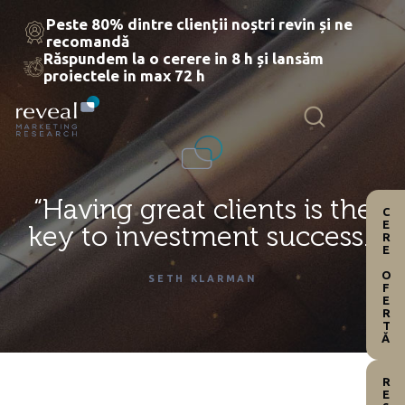
Skip
Peste 80% dintre clienții noștri revin și ne
to
recomandă
the
Răspundem la o cerere in 8 h și lansăm
content
proiectele in max 72 h
“Having great clients
is the
CERE OFERTĂ
key to investment success.”
SETH KLARMAN