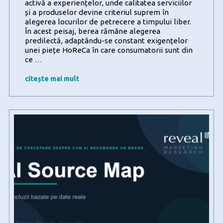
activă a experiențelor, unde calitatea serviciilor
și a produselor devine criteriul suprem în
alegerea locurilor de petrecere a timpului liber.
În acest peisaj, berea rămâne alegerea
predilectă, adaptându-se constant exigențelor
unei piețe HoReCa în care consumatorii sunt din
Exigențele
ce
…
de
calitate
citește mai mult
și
noile
ritualuri
de
petrecere
a
timpului
liber
modelează
preferințele
românilor
atunci
când
ies
la