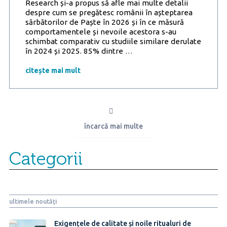
Research și-a propus să afle mai multe detalii
despre cum se pregătesc românii în așteptarea
sărbătorilor de Paște în 2026 și în ce măsură
comportamentele și nevoile acestora s-au
schimbat comparativ cu studiile similare derulate
Inflația
în 2024 și 2025. 85% dintre
…
se
așează
citește mai mult
la
masa
de
Paște,
iar
încarcă mai multe
6
din
10
Categorii
români
vor
tăia
din
coșul
ultimele noutăți
de
cumpărături
de
Exigențele de calitate și noile ritualuri de