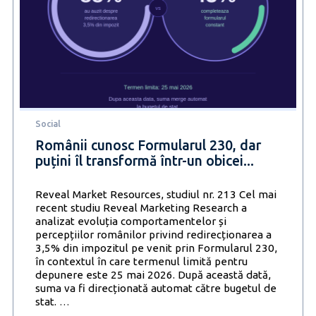
Social
Românii cunosc Formularul 230, dar
puțini îl transformă într-un obicei...
Reveal Market Resources, studiul nr. 213 Cel mai
recent studiu Reveal Marketing Research a
analizat evoluția comportamentelor și
percepțiilor românilor privind redirecționarea a
3,5% din impozitul pe venit prin Formularul 230,
în contextul în care termenul limită pentru
depunere este 25 mai 2026. După această dată,
suma va fi direcționată automat către bugetul de
Românii
stat.
…
cunosc