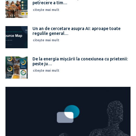
petrecere a tim…
anul
acesta
citește mai mult
Un an de cercetare asupra AI: aproape toate
regulile general…
citește mai mult
De la energia mișcării la conexiunea cu prietenii:
peste ju…
citește mai mult