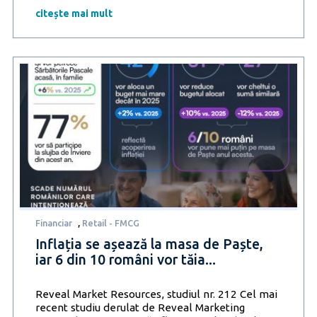
Formularul
citește mai mult
230,
dar
puțini
îl
transformă
într-
un
obicei
anual
Financiar
,
Retail - FMCG
Inflația se așează la masa de Paște,
iar 6 din 10 români vor tăia...
Reveal Market Resources, studiul nr. 212 Cel mai
recent studiu derulat de Reveal Marketing