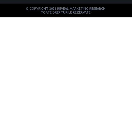
© COPYRIGHT 2026 REVEAL MARKETING RESEARCH.
TOATE DREPTURILE REZERVATE.