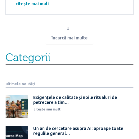
pentru
citește mai mult
Up
România:
trei
sferturi
dintre
încarcă mai multe
angajatori
plătesc
diferit
Categorii
oameni
pe
posturi
similare
și
ultimele noutăți
doar
27%
dintre
Exigențele de calitate și noile ritualuri de
petrecere a tim…
angajați
au
citește mai mult
încredere
în
echitatea
Un an de cercetare asupra AI: aproape toate
sistemului
regulile general…
salarial