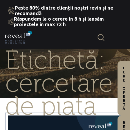
Peste 80% dintre clienții noștri revin și ne
recomandă
Răspundem la o cerere in 8 h și lansăm
Skip
proiectele in max 72 h
to
the
content
Etichetă:
CERE OFERTĂ
cercetare
de piata