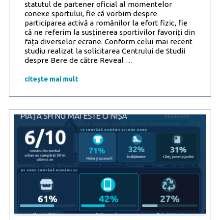
statutul de partener oficial al momentelor
conexe sportului, fie că vorbim despre
participarea activă a românilor la efort fizic, fie
că ne referim la susținerea sportivilor favoriți din
fața diverselor ecrane. Conform celui mai recent
studiu realizat la solicitarea Centrului de Studii
De
despre Bere de către Reveal
…
la
energia
citește mai mult
mișcării
la
conexiunea
cu
prietenii:
peste
jumătate
dintre
românii
care
practică
activități
sportive
aleg
să