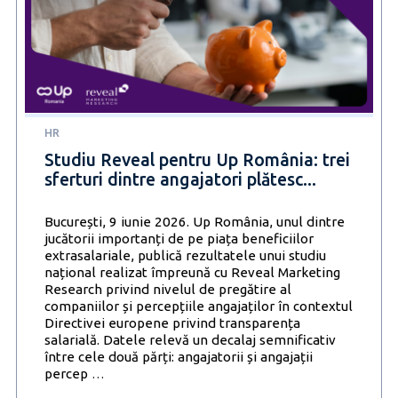
români
au
cumpărat
SH
în
ultimul
an
HR
Studiu Reveal pentru Up România: trei
sferturi dintre angajatori plătesc...
București, 9 iunie 2026. Up România, unul dintre
jucătorii importanți de pe piața beneficiilor
extrasalariale, publică rezultatele unui studiu
național realizat împreună cu Reveal Marketing
Research privind nivelul de pregătire al
companiilor și percepțiile angajaților în contextul
Directivei europene privind transparența
salarială. Datele relevă un decalaj semnificativ
între cele două părți: angajatorii și angajații
Studiu
percep
…
Reveal