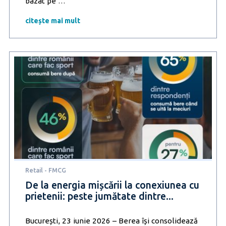
Un
bazat pe
…
an
de
citește mai mult
cercetare
asupra
AI:
aproape
toate
regulile
generale
despre
recomandarile
AI
sunt
gresite
Retail - FMCG
De la energia mișcării la conexiunea cu
prietenii: peste jumătate dintre...
București, 23 iunie 2026 – Berea își consolidează