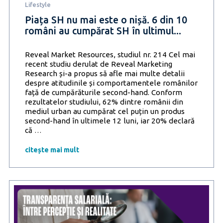
Lifestyle
socializeze
la
Piața SH nu mai este o nișă. 6 din 10
o
români au cumpărat SH în ultimul...
bere
după
Reveal Market Resources, studiul nr. 214 Cel mai
efortul
recent studiu derulat de Reveal Marketing
fizic
Research și-a propus să afle mai multe detalii
despre atitudinile și comportamentele românilor
față de cumpărăturile second-hand. Conform
rezultatelor studiului, 62% dintre românii din
mediul urban au cumpărat cel puțin un produs
second-hand în ultimele 12 luni, iar 20% declară
Piața
că
…
SH
nu
citește mai mult
mai
este
o
nișă.
6
din
10