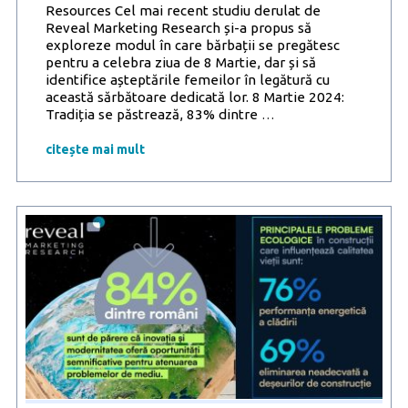
epuizarea
Resources Cel mai recent studiu derulat de
profesional
Reveal Marketing Research și-a propus să
exploreze modul în care bărbații se pregătesc
pentru a celebra ziua de 8 Martie, dar și să
identifice așteptările femeilor în legătură cu
această sărbătoare dedicată lor. 8 Martie 2024:
Studiu
Tradiția se păstrează, 83% dintre
…
Reveal
Marketing
citește mai mult
Research:
De
8
Martie,
aspirațiile
femeilor
depășesc
pragul
cadourilor
simbolice
sau
atașate
tradiției