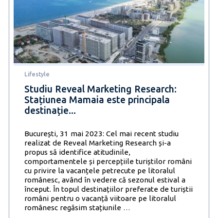
majore
pentru
mai
mult
de
60%
dintre
români
Lifestyle
Studiu Reveal Marketing Research:
Stațiunea Mamaia este principala
destinație...
București, 31 mai 2023: Cel mai recent studiu
realizat de Reveal Marketing Research și-a
propus să identifice atitudinile,
comportamentele și percepțiile turiștilor români
cu privire la vacanțele petrecute pe litoralul
românesc, având în vedere că sezonul estival a
început. În topul destinațiilor preferate de turiștii
români pentru o vacanță viitoare pe litoralul
Studiu
românesc regăsim stațiunile
…
Reveal