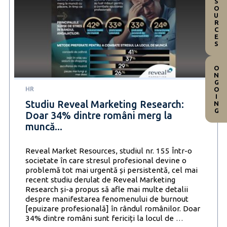
RESOURCES
ONGOING
HR
Studiu Reveal Marketing Research:
Doar 34% dintre români merg la
muncă...
Reveal Market Resources, studiul nr. 155 Într-o
societate în care stresul profesional devine o
problemă tot mai urgentă și persistentă, cel mai
recent studiu derulat de Reveal Marketing
Research și-a propus să afle mai multe detalii
despre manifestarea fenomenului de burnout
[epuizare profesională] în rândul românilor. Doar
Studiu
34% dintre români sunt fericiți la locul de
…