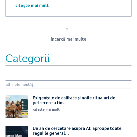
Marketing
citește mai mult
Research:
Stațiunea
Mamaia
este
principala
încarcă mai multe
destinație
de
pe
Categorii
litoral
preferată
de
români
ultimele noutăți
Exigențele de calitate și noile ritualuri de
petrecere a tim…
citește mai mult
Un an de cercetare asupra AI: aproape toate
regulile general…