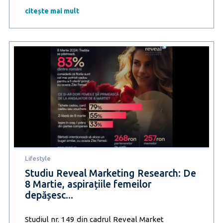
Reveal
Marketing
citește mai mult
Research:
Doar
34%
dintre
români
merg
la
muncă
cu
plăcere,
în
timp
ce
51%
dintre
Lifestyle
aceștia
au
Studiu Reveal Marketing Research: De
luat
8 Martie, aspirațiile femeilor
măsuri
depășesc...
pentru
a
combate
Studiul nr. 149 din cadrul Reveal Market