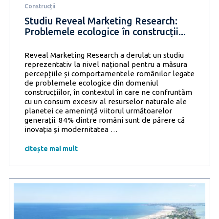
Construcții
Studiu Reveal Marketing Research:
Problemele ecologice în construcții...
Reveal Marketing Research a derulat un studiu
reprezentativ la nivel național pentru a măsura
percepțiile și comportamentele românilor legate
de problemele ecologice din domeniul
construcțiilor, în contextul în care ne confruntăm
cu un consum excesiv al resurselor naturale ale
planetei ce amenință viitorul următoarelor
generații. 84% dintre români sunt de părere că
Studiu
inovația și modernitatea
…
Reveal
Marketing
citește mai mult
Research:
Problemele
ecologice
în
construcții
reprezintă
preocupări