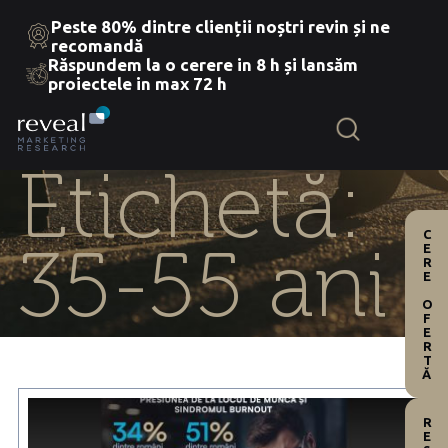
Peste 80% dintre clienții noștri revin și ne
recomandă
Răspundem la o cerere in 8 h și lansăm
Skip
proiectele in max 72 h
to
the
content
Etichetă:
CERE OFERTĂ
35-55 ani