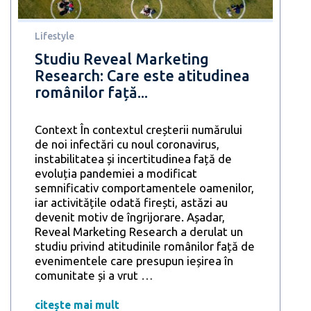
Lifestyle
Studiu Reveal Marketing
Research: Care este atitudinea
românilor față...
Context În contextul creșterii numărului
de noi infectări cu noul coronavirus,
instabilitatea și incertitudinea față de
evoluția pandemiei a modificat
semnificativ comportamentele oamenilor,
iar activitățile odată firești, astăzi au
devenit motiv de îngrijorare. Așadar,
Reveal Marketing Research a derulat un
studiu privind atitudinile românilor față de
evenimentele care presupun ieșirea în
Studiu
comunitate și a vrut
…
Reveal
Marketing
citește mai mult