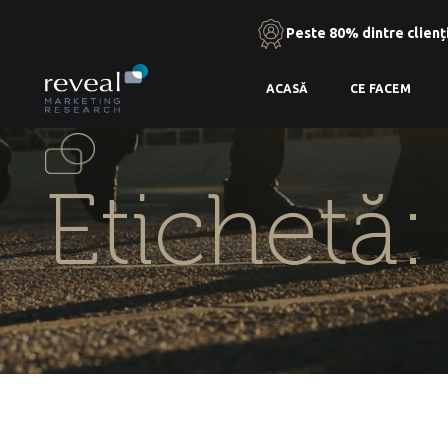
Peste 80% dintre clienți
Skip
ACASĂ
CE FACEM
to
the
content
Etichetă