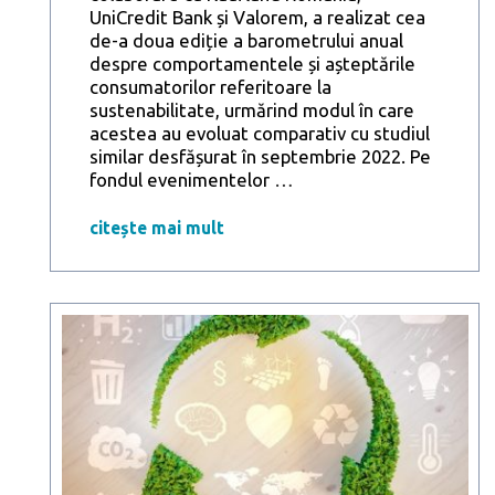
UniCredit Bank și Valorem, a realizat cea
de-a doua ediție a barometrului anual
despre comportamentele și așteptările
consumatorilor referitoare la
sustenabilitate, urmărind modul în care
acestea au evoluat comparativ cu studiul
similar desfășurat în septembrie 2022. Pe
Studiu
fondul evenimentelor
…
Reveal
Marketing
citește mai mult
Research:
În
teorie
consumatorii
sunt
din
ce
în
ce
mai
conștienți