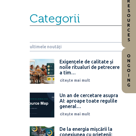
RESOURCES
Categorii
ultimele noutăți
ONGOING
Exigențele de calitate și
noile ritualuri de petrecere
a tim…
citește mai mult
Un an de cercetare asupra
AI: aproape toate regulile
general…
citește mai mult
De la energia mișcării la
conexiunea cu prietenii: