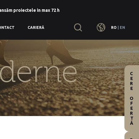
lansăm proiectele in max 72 h
RO
|
EN
ONTACT
CARIERĂ
oderne
CERE OFERTĂ