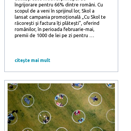
îngrijorare pentru 66% dintre români. Cu
scopul de a veni în sprijinul lor, Skol a
lansat campania promoțională „Cu Skol te
răcorești și factura îți plătești”, oferind
românilor, în perioada februarie-mai,
Skol
premii de 1000 de lei pe zi pentru
…
dă
premii
de
1000
citește mai mult
lei
pe
zi
românilor
pentru
plata
facturilor
la
utilități