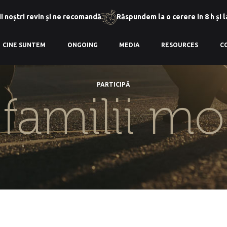
i noștri revin și ne recomandă
Răspundem la o cerere in 8 h și 
CINE SUNTEM
ONGOING
MEDIA
RESOURCES
C
PARTICIPĂ
:
familii m