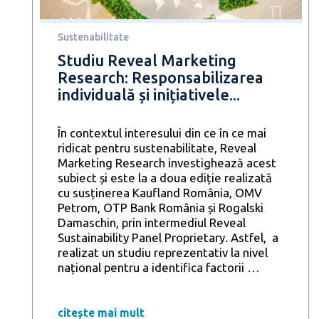
de
nevoia
de
Sustenabilitate
a
Studiu Reveal Marketing
salva
Research: Responsabilizarea
resursele
individuală și inițiativele...
planetei,
în
practică
În contextul interesului din ce în ce mai
28%
ridicat pentru sustenabilitate, Reveal
încearcă
Marketing Research investighează acest
să
subiect și este la a doua ediție realizată
consume
cu susținerea Kaufland România, OMV
cât
Petrom, OTP Bank România și Rogalski
mai
Damaschin, prin intermediul Reveal
sustenabil
Sustainability Panel Proprietary. Astfel, a
posibil
realizat un studiu reprezentativ la nivel
Studiu
național pentru a identifica factorii
…
Reveal
Marketing
Research:
citește mai mult