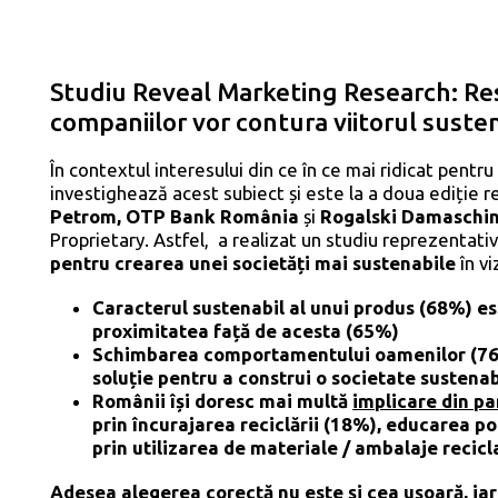
Studiu Reveal Marketing Research: Resp
companiilor vor contura viitorul sustena
În contextul interesului din ce în ce mai ridicat pentru
investighează acest subiect și este la a doua ediție r
Petrom, OTP Bank România
și
Rogalski Damaschi
Proprietary. Astfel, a realizat un studiu reprezentativ
pentru crearea unei societăți mai sustenabile
în v
Caracterul sustenabil al unui produs (68%) es
proximitatea față de acesta (65%)
Schimbarea comportamentului oamenilor (76%
soluție pentru a construi o societate sustenab
Românii își doresc mai multă
implicare din p
prin încurajarea reciclării (18%), educarea pop
prin utilizarea de materiale / ambalaje recicl
Adesea alegerea corectă nu este și cea ușoară, iar