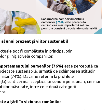
al unui prezent și viitor sustenabil
tuale pot fi combătute în principal prin
r și inițiativele companiilor.
portamentului oamenilor (76%)
este percepută ca
societate sustenabilă, urmată de schimbarea atitudinii
iilor (74%). Dacă ne referim la profilele
ști) sunt cei mai sceptici, iar senorii pensionari, cei mai
luțiilor măsurate, între cele două categorii
nte.
te a țării în viziunea românilor