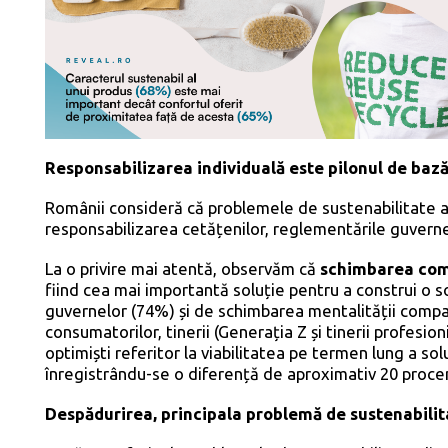
Responsabilizarea individuală este pilonul de bază 
Românii consideră că problemele de sustenabilitate ac
responsabilizarea cetățenilor, reglementările guvernelo
La o privire mai atentă, observăm că
schimbarea com
fiind cea mai importantă soluție pentru a construi o 
guvernelor (74%) și de schimbarea mentalității compan
consumatorilor, tinerii (Generația Z și tinerii profesioni
optimiști referitor la viabilitatea pe termen lung a so
înregistrându-se o diferență de aproximativ 20 proce
Despădurirea, principala problemă de sustenabilita