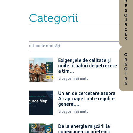
RESOURCES
Categorii
ultimele noutăți
ONGOING
Exigențele de calitate și
noile ritualuri de petrecere
a tim…
citește mai mult
Un an de cercetare asupra
AI: aproape toate regulile
general…
citește mai mult
De la energia mișcării la
conexiunea cu prietenii: