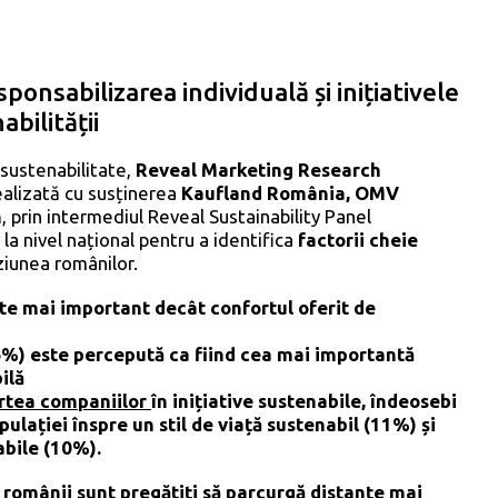
onsabilizarea individuală și inițiativele
bilității
 sustenabilitate,
Reveal Marketing Research
ealizată cu susținerea
Kaufland România, OMV
n
, prin intermediul Reveal Sustainability Panel
 la nivel național pentru a identifica
factorii cheie
iziunea românilor.
te mai important decât confortul oferit de
) este percepută ca fiind cea mai importantă
ilă
artea companiilor
în inițiative sustenabile, îndeosebi
ulației înspre un stil de viață sustenabil (11%) și
abile (10%).
 românii sunt pregătiți să parcurgă distanțe mai