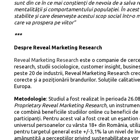
sunt din ce în ce mai conștienți de nevoia de a salva re
mentalității și comportamentului populației. În acest
stabilite și care deservește acestui scop social într-o
care va prospera pe viitor”
***
Despre Reveal Marketing Research
Reveal Marketing Research
este o companie de cerceta
research, studii sociologice, customer insight, busin
peste 20 de industrii, Reveal Marketing Research cred
corecte și a poziționării brandurilor. Soluțiile calitati
Europa.
Metodologie
: Studiul a fost realizat în perioada 26.
Proprietary Reveal Marketing Research
, un instrumen
ce combină beneficiile studiilor online cu beneficii de
participanți. Pentru acest val a fost creat un eşanti
universul persoanelor cu vârsta 18+ din România, util
pentru targetul general este +/-3,1% la un nivel de 
amănunțită a percepțiilor privind sustenabilitatea vor