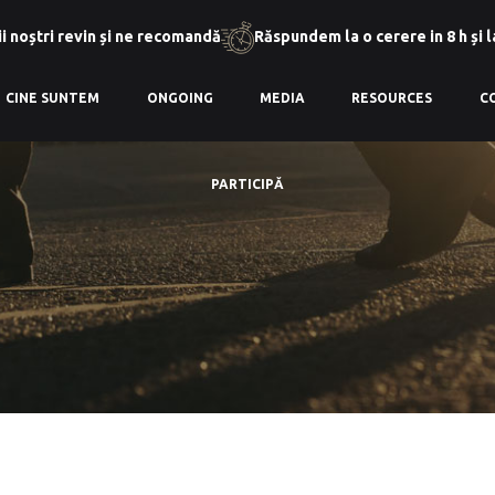
i noștri revin și ne recomandă
Răspundem la o cerere in 8 h și 
CINE SUNTEM
ONGOING
MEDIA
RESOURCES
C
PARTICIPĂ