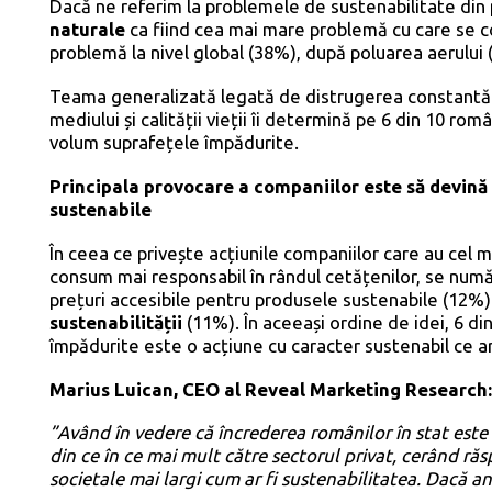
Dacă ne referim la problemele de sustenabilitate din
naturale
ca fiind cea mai mare problemă cu care se c
problemă la nivel global (38%), după poluarea aerului 
Teama generalizată legată de distrugerea constantă 
mediului și calității vieții îi determină pe 6 din 10 ro
volum suprafețele împădurite.
Principala provocare a companiilor este să devină ni
sustenabile
În ceea ce privește acțiunile companiilor care au ce
consum mai responsabil în rândul cetățenilor, se num
prețuri accesibile pentru produsele sustenabile (12%)
sustenabilității
(11%). În aceeași ordine de idei, 6 d
împădurite este o acțiune cu caracter sustenabil ce ar
Marius Luican, CEO al Reveal Marketing Research
”Având în vedere că încrederea românilor în stat este 
din ce în ce mai mult către sectorul privat, cerând răs
societale mai largi cum ar fi sustenabilitatea. Dacă 