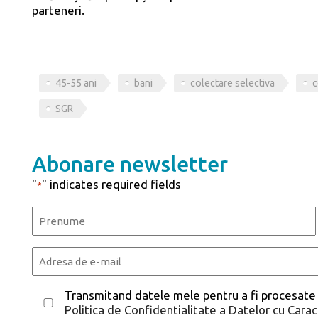
parteneri.
45-55 ani
bani
colectare selectiva
SGR
Abonare newsletter
"
" indicates required fields
*
Name
*
First
Email
*
Consent
Transmitand datele mele pentru a fi procesate
Politica de Confidentialitate a Datelor cu Cara
*