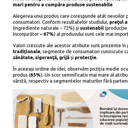
mari pentru a cumpăra produse sustenabile
Alegerea unui produs care corespunde atât nevoilor p
consumatori. Conform rezultatelor studiului,
prețul a
(ingrediente naturale – 72%) și
sustenabil
(producție
înconjurător
– 67%
) al produsului sunt cele mai impor
Valori crescute ale acestor atribute sunt prezente în 
tradiționale
, segmente de consumatori cunoscute ca f
sănătate, siguranță, grijă
și
protecție
.
În aceeași ordine de idei, observăm poziția medie oc
produs (
65%
). Un scor semnificativ mai mare al atribu
vârstă, respectiv a segmentelor maturilor fără partene