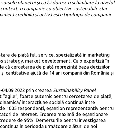
sursele planetei și că își doresc o schimbare la nivelul
 context, o companie cu obiective sustenabile clar
 manieră credibilă și activă este tipologia de companie
re de piață full-service, specializată în marketing
ess strategy, market development. Cu o expertiză în
e că cercetarea de piață reprezintă baza deciziilor
ve și cantitative ajută de 14 ani companii din România și
08-04.09.2022 prin crearea
Sustainability Panel
t “agile”, foarte puternic pentru cercetarea de piață,
 dinamică/ interacțiune socială continuă între
on de 1005 respondenți, eșantion reprezentantiv pentru
izatori de internet. Eroarea maximă de eșantionare
încredere de 95%. Demersurile pentru investigarea
 continua în perioada următoare alături de noi