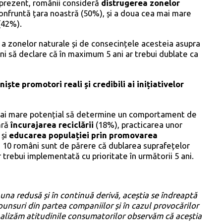
 prezent, românii consideră
distrugerea zonelor
onfruntă țara noastră (50%), și a doua cea mai mare
(42%).
a zonelor naturale și de consecințele acesteia asupra
mâni să declare că în maximum 5 ani ar trebui dublate ca
ște promotori reali și credibili ai inițiativelor
l mai mare potențial să determine un comportament de
ără
încurajarea reciclării
(18%), practicarea unor
 și
educarea populației prin promovarea
in 10 români sunt de părere că dublarea suprafețelor
 trebui implementată cu prioritate în următorii 5 ani.
:
una redusă și în continuă derivă, aceștia se îndreaptă
punsuri din partea companiilor și în cazul provocărilor
analizăm atitudinile consumatorilor observăm că aceștia