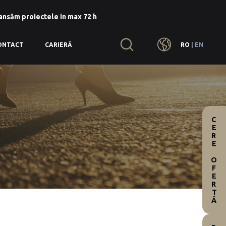
lansăm proiectele in max 72 h
RO
|
EN
ONTACT
CARIERĂ
CERE OFERTĂ