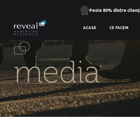
Peste 80% dintre clienți
Skip
ACASĂ
CE FACEM
to
the
content
media