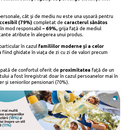
ersonale, cât și de mediu nu este una ușoară pentru
ccesibil
(79%)
completat de
caracterul
sănătos
 în mod responsabil
– 69%,
grija față de mediul
tante atribute în alegerea unui produs.
particular în cazul
familiilor moderne și a celor
iind ghidate în viața de zi cu zi de valori precum
upată de confortul oferit de
proximitatea
față de un
tului a fost înregistrat doar în cazul persoanelor mai în
r și seniorilor pensionari (70%).