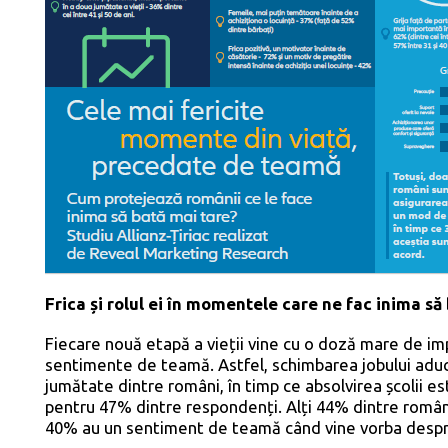
Frica și rolul ei în momentele care ne fac inima să
Fiecare nouă etapă a vieții vine cu o doză mare de im
sentimente de teamă. Astfel, schimbarea jobului aduc
jumătate dintre români, în timp ce absolvirea școlii
pentru 47% dintre respondenți. Alți 44% dintre români
40% au un sentiment de teamă când vine vorba despr