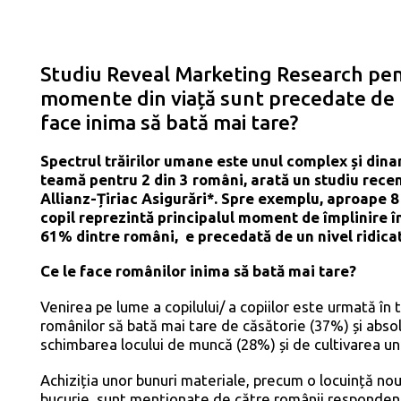
Studiu Reveal Marketing Research pentr
momente din viață sunt precedate de 
face inima să bată mai tare?
Spectrul trăirilor umane este unul complex și dina
teamă pentru 2 din 3 români, arată un studiu rece
Allianz-Țiriac Asigurări*. Spre exemplu, aproape 8
copil reprezintă principalul moment de împlinire în
61% dintre români, e precedată de un nivel ridicat
Ce le face românilor inima să bată mai tare?
Venirea pe lume a copilului/ a copiilor este urmată în 
românilor să bată mai tare de căsătorie (37%) și absol
schimbarea locului de muncă (28%) și de cultivarea un
Achiziția unor bunuri materiale, precum o locuință n
bucurie, sunt menționate de către românii respondenți