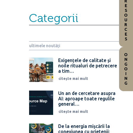
RESOURCES
Categorii
ultimele noutăți
ONGOING
Exigențele de calitate și
noile ritualuri de petrecere
a tim…
citește mai mult
Un an de cercetare asupra
AI: aproape toate regulile
general…
citește mai mult
De la energia mișcării la
conexiunea cu prietenii: