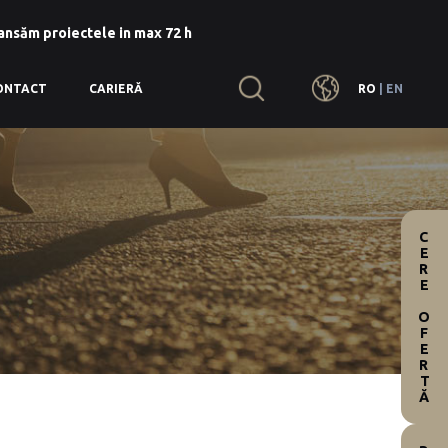
lansăm proiectele in max 72 h
RO
|
EN
ONTACT
CARIERĂ
CERE OFERTĂ