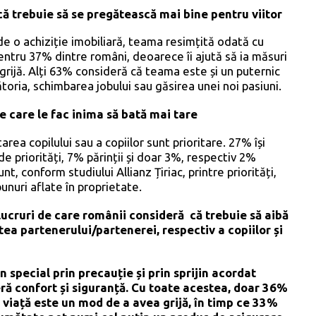
ă trebuie să se pregătească mai bine pentru viitor
de o achiziție imobiliară, teama resimțită odată cu
entru 37% dintre români, deoarece îi ajută să ia măsuri
 grijă. Alți 63% consideră că teama este și un puternic
oria, schimbarea jobului sau găsirea unei noi pasiuni.
e care le fac inima să bată mai tare
ea copilului sau a copiilor sunt prioritare. 27% își
e priorități, 7% părinții și doar 3%, respectiv 2%
nt, conform studiului Allianz Țiriac, printre priorități,
unuri aflate în proprietate.
lucruri de care românii consideră că trebuie să aibă
tea partenerului/partenerei, respectiv a copiilor și
n special prin precauție și prin sprijin acordat
ră confort și siguranță. Cu toate acestea, doar 36%
 viață este un mod de a avea grijă, în timp ce 33%