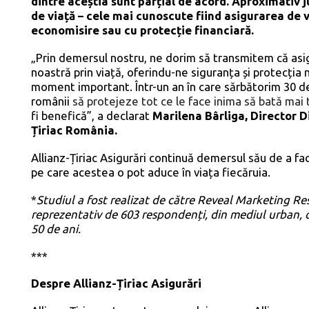
dintre aceștia sunt parțial de acord. Aproximativ 
de viață – cele mai cunoscute fiind asigurarea de v
economisire sau cu protecție financiară.
„Prin demersul nostru, ne dorim să transmitem că asig
noastră prin viață, oferindu-ne siguranța și protecți
moment important. Într-un an în care sărbătorim 30 
românii
să protejeze tot ce le face inima să bată mai 
fi benefică”, a declarat
Marilena Bârliga, Director 
Țiriac România.
Allianz-Țiriac Asigurări continuă demersul său de a fac
pe care acestea o pot aduce în viața fiecăruia.
*
Studiul a fost realizat de către Reveal Marketing Res
reprezentativ de 603 respondenți, din mediul urban, cu
50 de ani.
***
Despre Allianz-Țiriac Asigurări