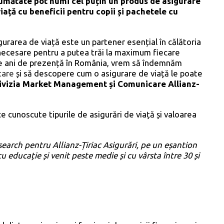
jumătate pot numi cel puțin un produs de asigurare
iață cu beneficii pentru copii și pachetele cu
urarea de viață este un partener esențial în călătoria
a necesare pentru a putea trăi la maximum fiecare
de ani de prezență în România, vrem să îndemnăm
tare
și să descopere cum o asigurare de viață le poate
Divizia Market Management și Comunicare Allianz-
e cunoscute tipurile de asigurări de viață și valoarea
earch pentru Allianz-Țiriac Asigurări, pe un eșantion
 educație și venit peste medie și cu vârsta între 30 și