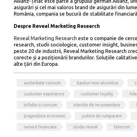
Allianz-Țiriac este parte a grupului german Allianz, unul
asigurări și cel mai valoros brand de asigurări din lume
România, compania se bucură de stabilitate financiară 
Despre Reveal Marketing Research
Reveal Marketing Research
este o companie de cerceta
research, studii sociologice, customer insight, busin
peste 20 de industrii, Reveal Marketing Research cred
corecte și a poziționării brandurilor. Soluțiile calitati
alte țări din Europa.
austeritate consum
bauturi non-alcoolice
c
customer experience
customer loyalty
fide
inflatie si consum
intentie de recomandare
pragmatism economic
putere de cumparare
servicii financiare
studiu reveal
telecom