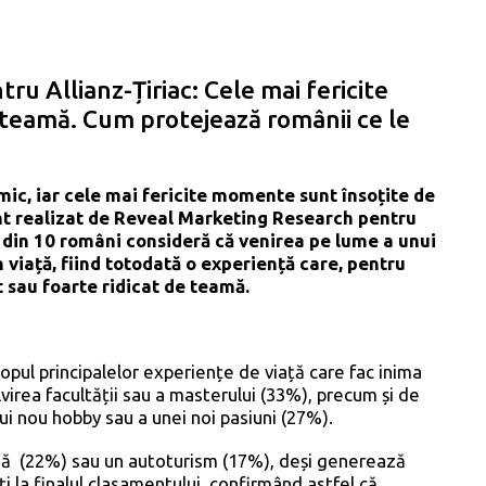
u Allianz-Țiriac: Cele mai fericite
teamă. Cum protejează românii ce le
mic, iar cele mai fericite momente sunt însoțite de
nt realizat de Reveal Marketing Research pentru
 din 10 români consideră că venirea pe lume a unui
 viață, fiind totodată o experiență care, pentru
 sau foarte ridicat de teamă.
topul principalelor experiențe de viață care fac inima
virea facultății sau a masterului (33%), precum și de
ui nou hobby sau a unei noi pasiuni (27%).
ouă (22%) sau un autoturism (17%), deși generează
 la finalul clasamentului, confirmând astfel că