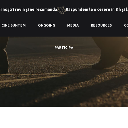
i noștri revin și ne recomandă
Răspundem la o cerere in 8 h și 
CINE SUNTEM
ONGOING
MEDIA
RESOURCES
C
PARTICIPĂ