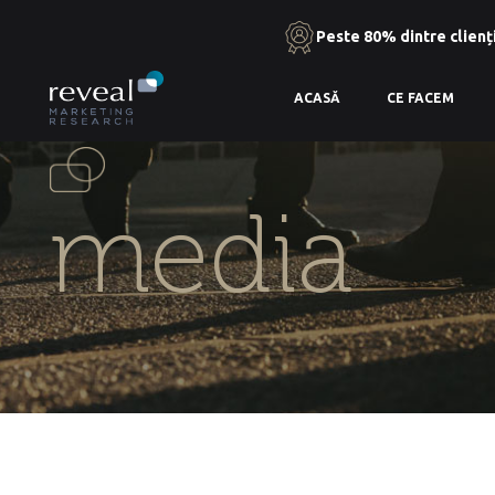
Peste 80% dintre clienți
Skip
ACASĂ
CE FACEM
to
the
content
media