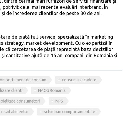
 dintre cei mai mari furnizori de servicii financiare și
, potrivit celei mai recente evaluări Interbrand. În
și de încrederea clienților de peste 30 de ani.
re de piață full-service, specializată în marketing
ess strategy, market development. Cu o expertiză în
e că cercetarea de piață reprezintă baza deciziilor
ve și cantitative ajută de 15 ani companii din România și
omportament de consum
consum in scadere
lizare clienti
FMCG Romania
loialitate consumatori
NPS
retail alimentar
schimbari comportamentale