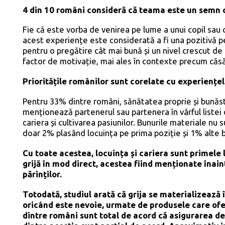
4 din 10 români consideră că teama este un semn c
Fie că este vorba de venirea pe lume a unui copil sau 
acest experiențe este considerată a fi una pozitivă p
pentru o pregătire cât mai bună și un nivel crescut de
factor de motivație, mai ales în contexte precum căsăt
Prioritățile românilor sunt corelate cu experiențel
Pentru 33% dintre români, sănătatea proprie și bunăstar
menționează partenerul sau partenera în vârful listei d
cariera și cultivarea pasiunilor. Bunurile materiale nu su
doar 2% plasând locuința pe prima poziție și 1% alte b
Cu toate acestea, locuința și cariera sunt primele 
grijă în mod direct, acestea fiind menționate înain
părinților.
Totodată, studiul arată că grija se materializează î
oricând este nevoie, urmate de produsele care ofe
dintre români sunt total de acord că asigurarea de