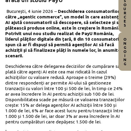
RESOURCES
București, 4 iunie 2026 –
Deschiderea consumatorilor
către „agentic commerce”, un model în care asistenții
AI ajută consumatorii să descopere, să selecteze și să
plătească produse online, este în creștere în România.
Potrivit unui nou studiu realizat de PayU România,
liderul plăților digitale din țară, 8 din 10 consumatori
ONGOING
spun că ar fi dispuși să permită agenților AI să facă
achiziții și să finalizeze plăți în numele lor, în anumite
scenarii.
Deschiderea către delegarea deciziilor de cumpărare sau
plată către agenți AI este cea mai ridicată în cazul
achizițiilor cu valoare redusă. Aproape o treime (29%)
dintre respondenți ar permite AI-ului să gestioneze
tranzacții cu valori între 100 și 500 de lei, în timp ce 24%
ar avea încredere în AI pentru achiziții sub 100 de lei.
Disponibilitatea scade pe măsură ce valoarea tranzacțiilor
crește: 15% ar delega agenților AI achiziții între 500 și
1.000 de lei, 6% ar face acest lucru pentru tranzacții între
1.000 și 1.500 de lei, iar doar 3% ar avea încredere în AI
pentru cumpărături care depășesc 1.500 de lei.