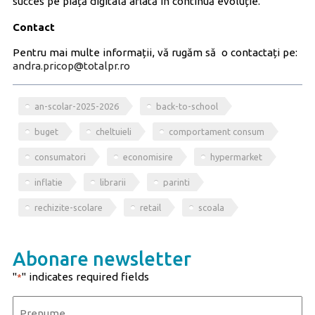
succes pe piață digitală aflată în continuă evoluție.
Contact
Pentru mai multe informații, vă rugăm să o contactați pe:
andra.pricop@totalpr.ro
an-scolar-2025-2026
back-to-school
buget
cheltuieli
comportament consum
consumatori
economisire
hypermarket
inflatie
librarii
parinti
rechizite-scolare
retail
scoala
Abonare newsletter
"
" indicates required fields
*
Name