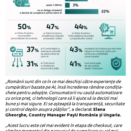
„Românii sunt din ce în ce mai deschiși către experiențe de
cumpărături bazate pe AI, însă încrederea rămâne condiția-
cheie pentru adopție. Consumatorii nu caută automatizare
cu orice preț, ci tehnologii care să îi ajute să ia decizii mai
bune și mai sigure. Ei se așteaptă la transparență, securitate
și control deplin asupra plăților”
, a declarat
Elena
Gheorghe, Country Manager PayU România și Ungaria.
„Acest lucru este cel mai evident în etapa de checkout, care
rămâne momentul din parcursul de cumpărare cu cel mai