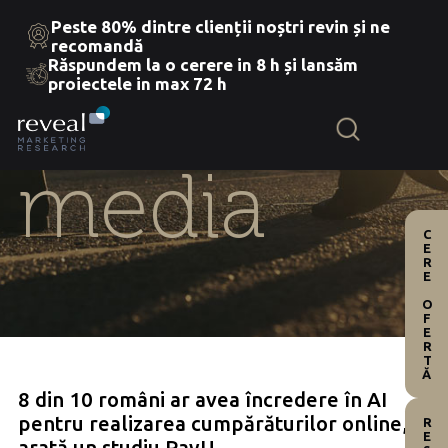
Peste 80% dintre clienții noștri revin și ne
recomandă
Răspundem la o cerere in 8 h și lansăm
Skip
proiectele in max 72 h
to
the
content
media
CERE OFERTĂ
8 din 10 români ar avea încredere în AI
pentru realizarea cumpărăturilor online,
arată un studiu PayU