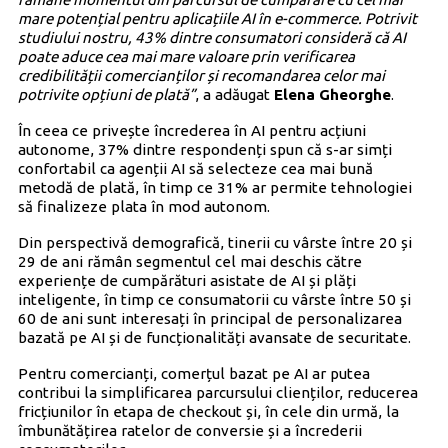
mare potențial pentru aplicațiile AI în e-commerce.
Potrivit
studiului nostru, 43% dintre consumatori consideră că AI
poate aduce cea mai mare valoare prin verificarea
credibilității comercianților și recomandarea celor mai
potrivite opțiuni de plată”
, a adăugat
Elena Gheorghe
.
În ceea ce privește încrederea în AI pentru acțiuni
autonome, 37% dintre respondenți spun că s-ar simți
confortabil ca agenții AI să selecteze cea mai bună
metodă de plată, în timp ce 31% ar permite tehnologiei
să finalizeze plata în mod autonom.
Din perspectivă demografică, tinerii cu vârste între 20 și
29 de ani rămân segmentul cel mai deschis către
experiențe de cumpărături asistate de AI și plăți
inteligente, în timp ce consumatorii cu vârste între 50 și
60 de ani sunt interesați în principal de personalizarea
bazată pe AI și de funcționalități avansate de securitate.
Pentru comercianți, comerțul bazat pe AI ar putea
contribui la simplificarea parcursului clienților, reducerea
fricțiunilor în etapa de checkout și, în cele din urmă, la
îmbunătățirea ratelor de conversie și a încrederii