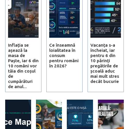
Inflația se
Ce înseamnă
Vacanța s-a
așează la
loialitatea în
încheiat, iar
masa de
consum
pentru 6 din
Paște, iar 6 din
pentru români
10 părinți
10 români vor
în 2026?
pregătirile de
tăia din coșul
școală aduc
de
mai mult stres
cumpărături
decât bucurie
de anul...