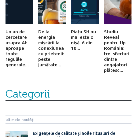
Un an de
De la
Piața SH nu
Studiu
cercetare
energia
mai este o
Reveal
asupra AI:
mișcării la
nișă. 6 din
pentru Up
aproape
conexiunea
10...
România:
toate
cu prietenii:
trei sferturi
regulile
peste
dintre
generale...
jumătate...
angajatori
plătesc...
Categorii
ultimele noutăți
Exigențele de calitate și noile ritualuri de