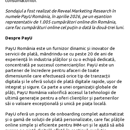
consumatorilor.
Sondajul a fost realizat de Reveal Marketing Research în
numele PayU România, în aprilie 2026, pe un eșantion
reprezentativ de 1.005 cumpărători online din România,
care fac cumpărături online cel puțin o dată la două-trei luni.
Despre PayU
PayU România este un furnizor dinamic și inovator de
servicii de plată, mândrindu-se cu peste 20 de ani de
experiență în industria plăților și cu o echipă dedicată,
concentrată pe succesul comercianților. PayU este un
partener de încredere pentru afaceri de toate
dimensiunile care efectuează orice tip de tranzacții
digitala și le oferă soluții de plată digitale rapide, ușor de
integrat și sigure. Ca parte a unei organizații globale de
plăți, PayU România valorifică accesul la tehnologii de
ultimă generație pentru a oferi clienților și partenerilor
săi o valoare excepțională și unică pe piața locală.
PayU oferă un proces de onboarding complet automatizat
și o gamă de soluții de plată personalizate, care fac plățile
online simple și eficiente pentru IMM-uri și le ajută să aibă