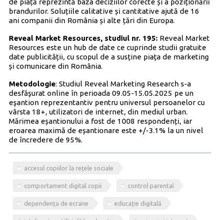
de piață reprezintă baza deciziilor corecte și a poziționării
brandurilor. Soluțiile calitative și cantitative ajută de 16
ani companii din România și alte țări din Europa.
Reveal Market Resources, studiul nr. 195:
Reveal Market
Resources este un hub de date ce cuprinde studii gratuite
date publicității, cu scopul de a susține piața de marketing
și comunicare din România.
Metodologie
: Studiul Reveal Marketing Research s-a
desfăşurat online în perioada 09.05-15.05.2025 pe un
eşantion reprezentantiv pentru universul persoanelor cu
vârsta 18+, utilizatori de internet, din mediul urban.
Mărimea eșantionului a fost de 1008 respondenți, iar
eroarea maximă de eșantionare este +/-3.1% la un nivel
de încredere de 95%.
accesul copiilor la rețele sociale
comportament digital copii
control parental
dependența de ecrane
educație digitală