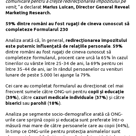
comunicare pentru a crește redirecționarea impozitului pe
venit,”
a declarat
Marius Luican, Director General Reveal
Marketing Research.
59% dintre români au fost rugați de cineva cunoscut să
completeze Formularul 230
Analiza arată că, în general,
redirecționarea impozitului
este puternic influențată de relațiile personale
.
59%
dintre români au fost rugați de cineva cunoscut să
completeze formularul, procent care urcă la 65% în cazul
tinerilor cu vârste între 25-34 de ani, la 69% pentru cei
între 35-44 de ani, iar în rândul persoanelor cu venituri
lunare de peste 5.000 lei ajunge la 79%.
Cei care au completat formularul au direcționat cel mai
frecvent sumele către ONG-uri pentru
copii și educație
(
39%
), către
cazuri medicale individuale
(
37%
) și către
biserici
sau
parohii
(
18%
).
Analiza pe segmente socio-demografice arată că ONG-
urile care sprijină copiii și educația sunt preferate într-o
măsură mai mare de către persoanele care au copii (44%),
în timp ce ONG-urile pentru protecția animalelor sunt