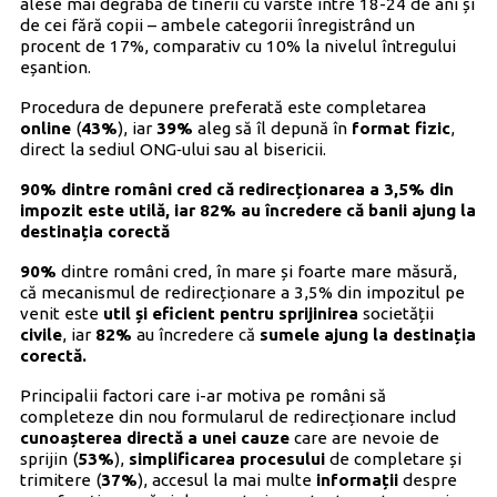
alese mai degrabă de tinerii cu vârste între 18-24 de ani și
de cei fără copii – ambele categorii înregistrând un
procent de 17%, comparativ cu 10% la nivelul întregului
eșantion.
Procedura de depunere preferată este completarea
online
(
43%
), iar
39%
aleg să îl depună în
format fizic
,
direct la sediul ONG‑ului sau al bisericii.
90% dintre români cred că redirecționarea a 3,5% din
impozit este utilă, iar 82% au încredere că banii ajung la
destinația corectă
90%
dintre români cred, în mare și foarte mare măsură,
că mecanismul de redirecționare a 3,5% din impozitul pe
venit este
util și eficient pentru sprijinirea
societății
civile
, iar
82%
au încredere că
sumele ajung la destinația
corectă.
Principalii factori care i-ar motiva pe români să
completeze din nou formularul de redirecționare includ
cunoașterea directă a unei cauze
care are nevoie de
sprijin (
53%
),
simplificarea
procesului
de completare și
trimitere (
37%
), accesul la mai multe
informații
despre