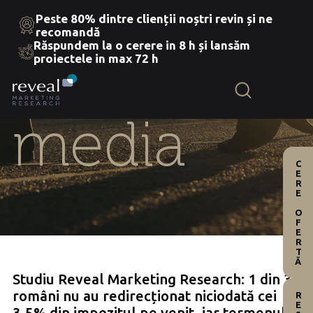
Peste 80% dintre clienții noștri revin și ne
recomandă
Răspundem la o cerere in 8 h și lansăm
Skip
proiectele in max 72 h
to
the
content
media
CERE OFERTĂ
Studiu Reveal Marketing Research: 1 din 3
români nu au redirecționat niciodată cei
3,5% din impozitul pe venit, iar termenul