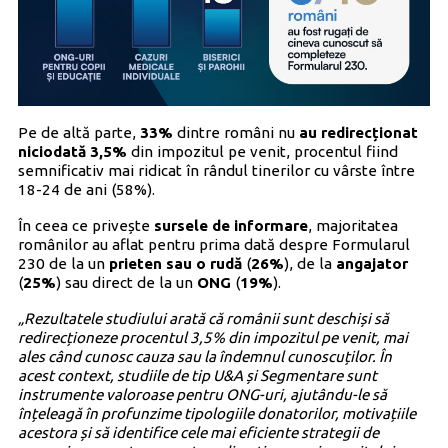
Pe de altă parte,
33%
dintre români nu
au redirecționat
niciodată 3,5%
din impozitul pe venit, procentul fiind
semnificativ mai ridicat în rândul tinerilor cu vârste între
18-24 de ani (58%).
În ceea ce privește
sursele de informare
, majoritatea
românilor au aflat pentru prima dată despre Formularul
230 de la un
prieten sau o rudă
(
26%
), de la
angajator
(
25%
) sau direct de la un
ONG
(
19%
).
„Rezultatele studiului arată că românii sunt deschiși să
redirecționeze procentul 3,5% din impozitul pe venit, mai
ales când cunosc cauza sau la îndemnul cunoscuților. În
acest context, studiile de tip U&A și Segmentare sunt
instrumente valoroase pentru ONG-uri, ajutându-le să
înțeleagă în profunzime tipologiile donatorilor, motivațiile
acestora și să identifice cele mai eficiente strategii de