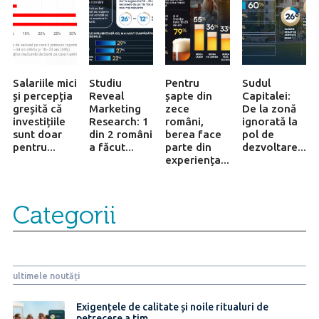
Salariile mici
Studiu
Pentru
Sudul
și percepția
Reveal
șapte din
Capitalei:
greșită că
Marketing
zece
De la zonă
investițiile
Research: 1
români,
ignorată la
sunt doar
din 2 români
berea face
pol de
pentru...
a făcut...
parte din
dezvoltare...
experiența...
Categorii
ultimele noutăți
Exigențele de calitate și noile ritualuri de
petrecere a tim…