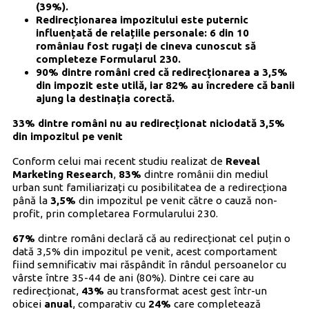
(39%).
Redirecționarea impozitului este puternic
influențată de relațiile personale: 6 din 10
româniau fost rugați de cineva cunoscut să
completeze Formularul 230.
90% dintre români cred că redirecționarea a 3,5%
din impozit este utilă, iar 82% au încredere că banii
ajung la destinația corectă.
33% dintre români nu au redirecționat niciodată 3,5%
din impozitul pe venit
Conform celui mai recent studiu realizat de
Reveal
Marketing Research
,
83%
dintre românii din mediul
urban sunt familiarizați cu posibilitatea de a redirecționa
până la
3,5%
din impozitul pe venit către o cauză non-
profit, prin completarea Formularului 230.
67%
dintre români declară că au redirecționat cel puțin o
dată 3,5% din impozitul pe venit, acest comportament
fiind semnificativ mai răspândit în rândul persoanelor cu
vârste între 35-44 de ani (80%). Dintre cei care au
redirecționat,
43%
au transformat acest gest într-un
obicei
anual
, comparativ cu
24%
care completează