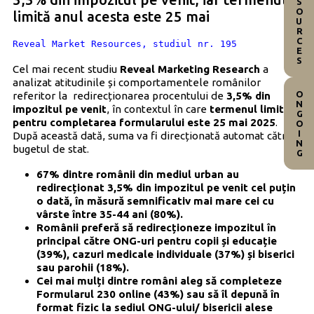
RESOURCES
limită anul acesta este 25 mai
Reveal Market Resources, studiul nr. 195
Cel mai recent studiu
Reveal Marketing Research
a
analizat atitudinile și comportamentele românilor
ONGOING
referitor la redirecționarea procentului de
3,5% din
impozitul pe venit
, în contextul în care
termenul limită
pentru completarea formularului este 25 mai 2025
.
După această dată, suma va fi direcționată automat către
bugetul de stat.
67% dintre românii din mediul urban au
redirecționat 3,5% din impozitul pe venit cel puțin
o dată, în măsură semnificativ mai mare cei cu
vârste între 35-44 ani (80%).
Românii preferă să redirecționeze impozitul în
principal către ONG-uri pentru copii și educație
(39%), cazuri medicale individuale (37%) și biserici
sau parohii (18%).
Cei mai mulți dintre români aleg să completeze
Formularul 230 online (43%) sau să îl depună în
format fizic la sediul ONG-ului/ bisericii alese