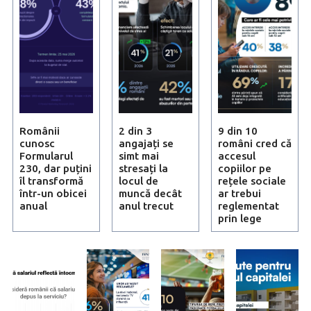
Românii
2 din 3
9 din 10
cunosc
angajați se
români cred că
Formularul
simt mai
accesul
230, dar puțini
stresați la
copiilor pe
îl transformă
locul de
rețele sociale
într-un obicei
muncă decât
ar trebui
anual
anul trecut
reglementat
prin lege