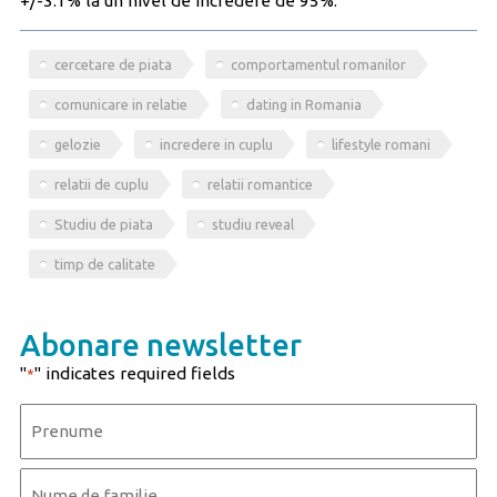
+/-3.1% la un nivel de încredere de 95%.
cercetare de piata
comportamentul romanilor
comunicare in relatie
dating in Romania
gelozie
incredere in cuplu
lifestyle romani
relatii de cuplu
relatii romantice
Studiu de piata
studiu reveal
timp de calitate
Abonare newsletter
"
" indicates required fields
*
Name
*
First