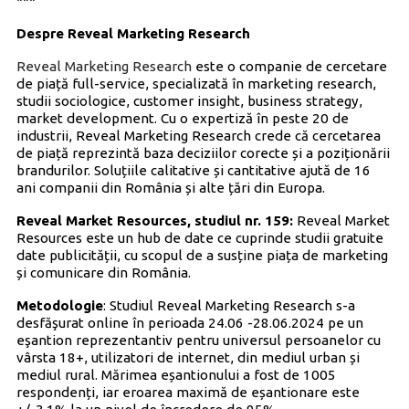
***
Despre Reveal Marketing Research
Reveal Marketing Research
este o companie de cercetare
de piață full-service, specializată în marketing research,
studii sociologice, customer insight, business strategy,
market development. Cu o expertiză în peste 20 de
industrii, Reveal Marketing Research crede că cercetarea
de piață reprezintă baza deciziilor corecte și a poziționării
brandurilor. Soluțiile calitative și cantitative ajută de 16
ani companii din România și alte țări din Europa.
Reveal Market Resources, studiul nr. 159:
Reveal Market
Resources este un hub de date ce cuprinde studii gratuite
date publicității, cu scopul de a susține piața de marketing
și comunicare din România.
Metodologie
: Studiul Reveal Marketing Research s-a
desfăşurat online în perioada 24.06 -28.06.2024 pe un
eşantion reprezentantiv pentru universul persoanelor cu
vârsta 18+, utilizatori de internet, din mediul urban și
mediul rural. Mărimea eșantionului a fost de 1005
respondenți, iar eroarea maximă de eșantionare este