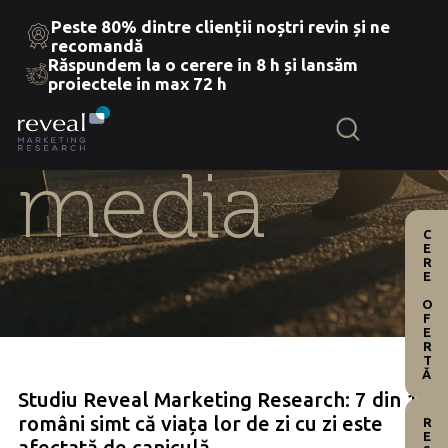
Peste 80% dintre clienții noștri revin și ne
recomandă
Răspundem la o cerere in 8 h și lansăm
Skip
proiectele in max 72 h
to
the
content
media
CERE OFERTĂ
Studiu Reveal Marketing Research: 7 din 10
români simt că viața lor de zi cu zi este
afectată de caniculă