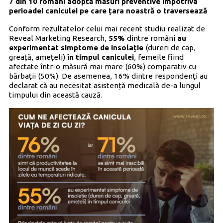
7 din 10 români adoptă măsuri preventive împotriva
perioadei caniculei pe care țara noastră o traversează
Conform rezultatelor celui mai recent studiu realizat de
Reveal Marketing Research,
55%
dintre români
au
experimentat simptome de insolație
(dureri de cap,
greață, amețeli)
în timpul caniculei
, femeile fiind
afectate într-o măsură mai mare (60%) comparativ cu
bărbații (50%). De asemenea, 16% dintre respondenți au
declarat că au necesitat asistență medicală de-a lungul
timpului din această cauză.