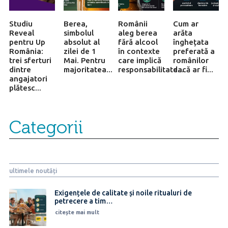
Studiu
Berea,
Românii
Cum ar
Reveal
simbolul
aleg berea
arăta
pentru Up
absolut al
fără alcool
înghețata
România:
zilei de 1
în contexte
preferată a
trei sferturi
Mai. Pentru
care implică
românilor
dintre
majoritatea...
responsabilitate...
dacă ar fi...
angajatori
plătesc...
Categorii
ultimele noutăți
Exigențele de calitate și noile ritualuri de
petrecere a tim…
citește mai mult