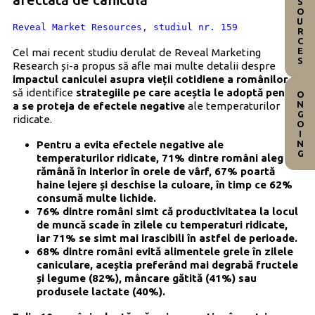
RESOURCES
Reveal Market Resources, studiul nr. 159
Cel mai recent studiu derulat de Reveal Marketing
Research și-a propus să afle mai multe detalii despre
impactul caniculei asupra vieții cotidiene a românilor
și
să identifice
strategiile pe care aceștia le adoptă pentru
ONGOING
a se proteja de efectele negative
ale temperaturilor
ridicate.
Pentru a evita efectele negative ale
temperaturilor ridicate, 71% dintre români aleg să
rămână în interior în orele de vârf, 67% poartă
haine lejere și deschise la culoare, în timp ce 62%
consumă multe lichide.
76% dintre români simt că productivitatea la locul
de muncă scade în zilele cu temperaturi ridicate,
iar 71% se simt mai irascibili în astfel de perioade.
68% dintre români evită alimentele grele în zilele
caniculare, aceștia preferând mai degrabă fructele
și legume (82%), mâncare gătită (41%) sau
produsele lactate (40%).