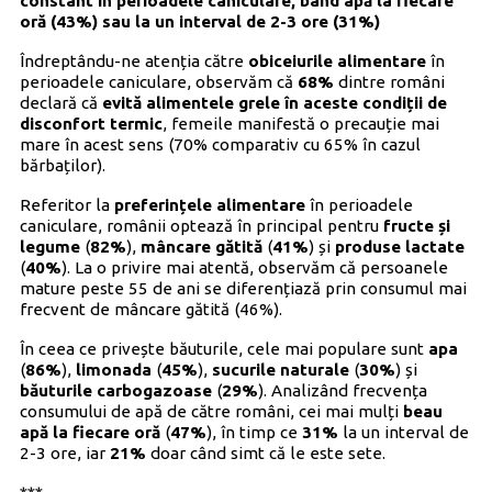
constant în perioadele caniculare, bând apă la fiecare
oră (43%) sau la un interval de 2-3 ore (31%)
Îndreptându-ne atenția către
obiceiurile alimentare
în
perioadele caniculare, observăm că
68%
dintre români
declară că
evită alimentele grele în aceste condiții de
disconfort termic
, femeile manifestă o precauție mai
mare în acest sens (70% comparativ cu 65% în cazul
bărbaților).
Referitor la
preferințele alimentare
în perioadele
caniculare, românii optează în principal pentru
fructe și
legume
(
82%
),
mâncare gătită
(
41%
) și
produse lactate
(
40%
). La o privire mai atentă, observăm că persoanele
mature peste 55 de ani se diferențiază prin consumul mai
frecvent de mâncare gătită (46%).
În ceea ce privește băuturile, cele mai populare sunt
apa
(
86%
),
limonada
(
45%
),
sucurile naturale
(
30%
) și
băuturile carbogazoase
(
29%
). Analizând frecvența
consumului de apă de către români, cei mai mulți
beau
apă la fiecare oră
(
47%
), în timp ce
31%
la un interval de
2-3 ore, iar
21%
doar când simt că le este sete.