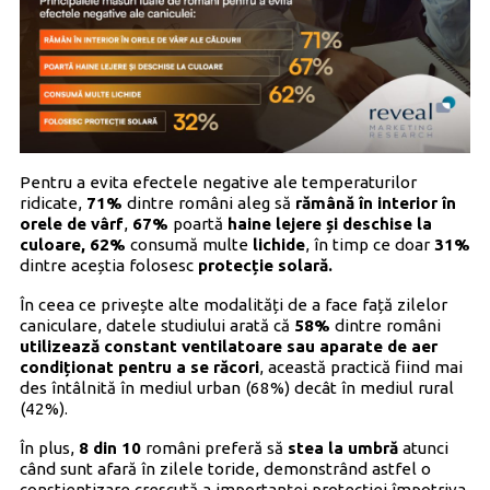
Pentru a evita efectele negative ale temperaturilor
ridicate,
71%
dintre români aleg să
rămână în interior în
orele de vârf
,
67%
poartă
haine lejere și deschise la
culoare,
62%
consumă multe
lichide
, în timp ce doar
31%
dintre aceștia folosesc
protecție solară.
În ceea ce privește alte modalități de a face față zilelor
caniculare, datele studiului arată că
58%
dintre români
utilizează constant ventilatoare sau aparate de aer
condiționat pentru a se răcori
, această practică fiind mai
des întâlnită în mediul urban (68%) decât în mediul rural
(42%).
În plus,
8 din 10
români preferă să
stea la umbră
atunci
când sunt afară în zilele toride, demonstrând astfel o
conștientizare crescută a importanței protecției împotriva