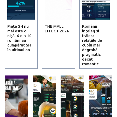
Piața SH nu
THE MALL
Românii
mai este o
EFFECT 2026
înțeleg și
nișă. 6 din 10
trăiesc
români au
relațiile de
cumpărat SH
cuplu mai
în ultimul an
degrabă
pragmatic
decât
romantic