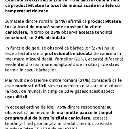
că productivitatea la locul de muncă scade în zilele cu
temperaturi ridicate
Jumătate dintre români (
51%
) afirmă că
productivitatea
lor la locul de muncă scade constant în zilele
caniculare,
în timp ce
25%
observă această tendință
ocazional
, iar
24%
niciodată
.
În funcție de gen, se observă că bărbaților (27%) nu le
este afectată sfera
profesională
niciodată
de canicula în
mai mare măsură decât femeilor (22%), această diferență
evidențiind o mai mare adaptabilitate în situații de stres
termic în cazul bărbaților.
Mai mult de o treime dintre români (
37%
) consideră că le
este
moderat dificil
să se concentreze la sarcinile zilnice
la locul de muncă, în timp ce
33%
găsesc acest aspect
ușor dificil
.
În aceeași ordine de idei,
73%
dintre respondenți au
observat că au nevoie de
mai multe pauze în timpul
programului de lucru în zilele caniculare
, această
tendință fiind pronunțată în rândul tinerilor cu vârste
cuprinse între 25 și 34 de ani (
82%
).