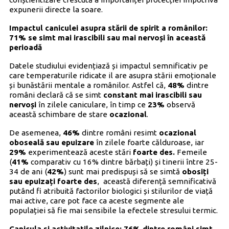
expunerii directe la soare.
Impactul caniculei asupra stării de spirit a românilor:
71% se simt mai irascibili sau mai nervoși în această
perioadă
Datele studiului evidențiază și impactul semnificativ pe
care temperaturile ridicate il are asupra stării emoționale
și bunăstării mentale a românilor. Astfel că,
48%
dintre
români declară că se simt
constant mai
irascibili sau
nervoși
în zilele caniculare, în timp ce
23%
observă
această schimbare de stare
ocazional
.
De asemenea,
46%
dintre români resimt
ocazional
oboseală sau epuizare
în zilele foarte călduroase, iar
29%
experimentează aceste stări
foarte des.
Femeile
(
41%
comparativ cu 16% dintre bărbați) și tinerii între 25-
34 de ani (
42%
) sunt mai predispuși să se simtă
obosiți
sau epuizați foarte des
, această diferență semnificativă
putând fi atribuită factorilor biologici și stilurilor de viață
mai active, care pot face ca aceste segmente ale
populației să fie mai sensibile la efectele stresului termic.
Canicula si activitatile zilnice: 76% dintre români simt