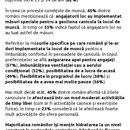
În ceea ce privește condițiile de muncă,
45%
dintre
români menționează că
angajatorii lor au implementat
măsuri speciale pentru a gestiona canicula la locul de
muncă
, în timp ce
35%
indică faptul că angajatorii lor nu
au luat astfel de măsuri.
Referitor la mă
surile specifice pe care românii și le-ar
dori implementate la locul de muncă
pentru a
îmbunătăți confortul în perioadele de caniculă, în topul
preferințelor se află
asigurarea apei pentru angajați
(
57%
),
îmbunătățirea ventilației sau a aerului
condiționat
(
52%
),
posibilitatea de a lucra de acasă
(
49%
),
flexibilitate în programul de lucru
(
38%
) și
posibilitatea de a avea mai multe pauze
(
36%
).
Mai mult decât atât,
45%
dintre români afirmă că zilele
caniculare le
afectează într-un mod moderat activitățile
de timp liber
(cum ar fi activitățile casnice și exercițiile
fizice), în timp ce
23%
consideră că le afectează foarte
mult activitățile din sfera personală.
Majoritatea românilor își mențin hidratarea la un nivel