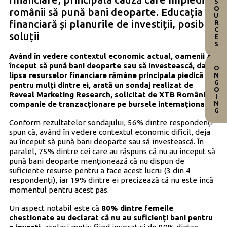
RESOURCES
românii să pună bani deoparte. Educația
financiară și planurile de investiții, posibile
soluții
Având în vedere contextul economic actual, oamenii au
început să pună bani deoparte sau să investească, dar
ONGOING
lipsa resurselor financiare rămâne principala piedică
pentru mulți dintre ei, arată un sondaj realizat de
Reveal Marketing Research, solicitat de XTB România,
companie de tranzacționare pe bursele internaționale.
Conform rezultatelor sondajului, 56% dintre respondenți
spun că, având în vedere contextul economic dificil, deja
au început să pună bani deoparte sau să investească. În
paralel, 75% dintre cei care au răspuns că nu au început să
pună bani deoparte menționează că nu dispun de
suficiente resurse pentru a face acest lucru (3 din 4
respondenți), iar 19% dintre ei precizează că nu este încă
momentul pentru acest pas.
Un aspect notabil este că
80% dintre femeile
chestionate au declarat că nu au suficienți bani pentru