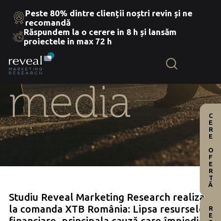
Peste 80% dintre clienții noștri revin și ne
recomandă
Răspundem la o cerere in 8 h și lansăm
Skip
proiectele in max 72 h
to
the
content
media
CERE OFERTĂ
Studiu Reveal Marketing Research realizat
la comanda XTB România: Lipsa resurselor
financiare, principala cauză care împiedică