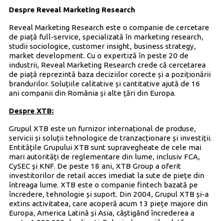
Despre Reveal Marketing Research
Reveal Marketing Research este o companie de cercetare
de piață full-service, specializată în marketing research,
studii sociologice, customer insight, business strategy,
market development. Cu o expertiză în peste 20 de
industrii, Reveal Marketing Research crede că cercetarea
de piață reprezintă baza deciziilor corecte și a poziționării
brandurilor. Soluțiile calitative și cantitative ajută de 16
ani companii din România și alte țări din Europa.
Despre XTB:
Grupul XTB este un furnizor internațional de produse,
servicii și soluții tehnologice de tranzacționare și investiții.
Entitățile Grupului XTB sunt supravegheate de cele mai
mari autorități de reglementare din lume, inclusiv FCA,
CySEC și KNF. De peste 18 ani, XTB Group a oferit
investitorilor de retail acces imediat la sute de piețe din
întreaga lume. XTB este o companie fintech bazată pe
încredere, tehnologie și suport. Din 2004, Grupul XTB și-a
extins activitatea, care acoperă acum 13 piețe majore din
Europa, America Latină și Asia, câștigând încrederea a