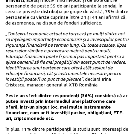
a investi
, același motiv fiind invocat și de 80% dintre
persoanele de peste 55 de ani participante la sondaj. În
ceea ce privește distribuția pe grupe de vârstă, 75% dintre
persoanele cu vârste cuprinse între 24 și 44 ani afirmă că,
de asemenea, nu dispun de fonduri suficiente.
„Contextul economic actual ne forțează pe mulți dintre noi
să înțelegem importanța economisirii și a investițiilor pentru
siguranța financiară pe termen lung. Cu toate acestea, lipsa
resurselor rămâne o provocare majoră pentru mulți.
Educația financiară poate fi primul pas important pentru a
ajuta oamenii să fie mai pregătiți din acest punct de vedere.
Identificarea unui partener care oferă atât sesiuni de
educație financiară, cât și instrumentele necesare pentru
investiții poate fi un punct de plecare”,
declară Irina
Cristescu, manager general al XTB România.
Peste un sfert dintre respondenți (36%) consideră că ar
putea investi prin intermediul unei platforme care
oferă, într-un singur loc, mai multe instrumente
financiare, cum ar fi investiții pasive, obligațiuni, ETF-
uri, criptomonede etc.
În plus, 11% dintre participanții la studiu sunt interesați de