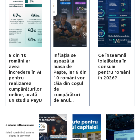
8 din 10
Inflația se
Ce înseamnă
români ar
așează la
loialitatea în
avea
masa de
consum
încredere în AI
Paște, iar 6 din
pentru români
pentru
10 români vor
în 2026?
realizarea
tăia din coșul
cumpărăturilor
de
online, arată
cumpărături
un studiu PayU
de anul...