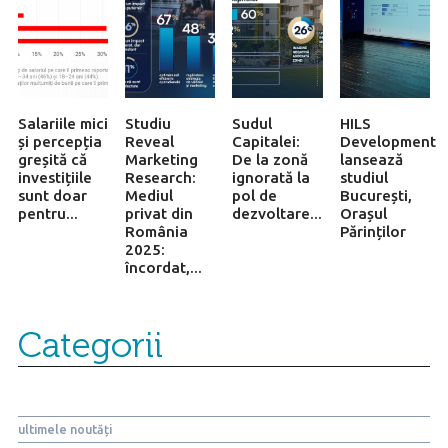
Salariile mici
Studiu
Sudul
HILS
și percepția
Reveal
Capitalei:
Development
greșită că
Marketing
De la zonă
lansează
investițiile
Research:
ignorată la
studiul
sunt doar
Mediul
pol de
București,
pentru...
privat din
dezvoltare...
Orașul
România
Părinților
2025:
încordat,...
Categorii
ultimele noutăți