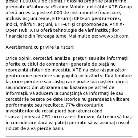
peste 1.000.000 de clienți. Folosind propriile platforme
premiate xStation și xStation Mobile, entitățile XTB Group
oferă acces la peste 6.000 de instrumente financiare,
inclusiv acțiuni reale, ETF-uri și CFD-uri pentru Forex,
indici, mărfuri, acțiuni, ETF-uri și criptomonede. Prin X-
Open Hub, XTB oferă tehnologie de vârf instituțiilor
financiare din întreaga lume. Mai multe pe:
www.xtb.com
.
Avertisment cu privire la riscuri:
Orice opinii, cercetări, analize, preţuri sau alte informaţii
oferite cu titlul de comentarii generale de piaţă nu
reprezintă sfaturi de investiţii. XTB nu este răspunzător
pentru orice pierdere sau pagubă incluzând şi fără limitare
la, orice pierdere sau câştig care poate lua naştere direct
sau indirect din utilizarea sau bazarea pe astfel de
informaţii. Vă aducem la cunoştinţă că informaţiile sau
cercetările bazate pe date istorice nu garantează viitoare
performanţe sau rezultate. 77% din conturile
investitorilor de retail pierd bani atunci când
tranzacționează CFD-uri cu acest furnizor. Ar trebui să luați
în considerare dacă vă puteți permite să vă asumați riscul
ridicat de a vă pierde banii.