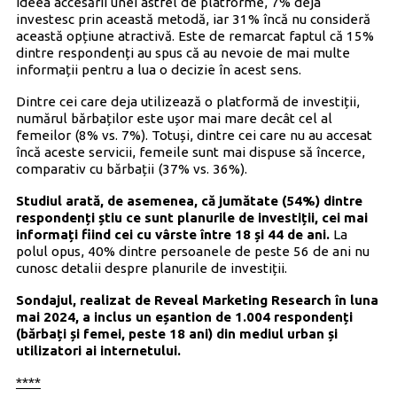
ideea accesării unei astfel de platforme, 7% deja
investesc prin această metodă, iar 31% încă nu consideră
această opțiune atractivă. Este de remarcat faptul că 15%
dintre respondenți au spus că au nevoie de mai multe
informații pentru a lua o decizie în acest sens.
Dintre cei care deja utilizează o platformă de investiții,
numărul bărbaților este ușor mai mare decât cel al
femeilor (8% vs. 7%). Totuși, dintre cei care nu au accesat
încă aceste servicii, femeile sunt mai dispuse să încerce,
comparativ cu bărbații (37% vs. 36%).
Studiul arată, de asemenea, că jumătate (54%) dintre
respondenți știu ce sunt planurile de investiții, cei mai
informați fiind cei cu vârste între 18 și 44 de ani.
La
polul opus, 40% dintre persoanele de peste 56 de ani nu
cunosc detalii despre planurile de investiții.
Sondajul, realizat de Reveal Marketing Research în luna
mai 2024, a inclus un eșantion de 1.004 respondenți
(bărbați și femei, peste 18 ani) din mediul urban și
utilizatori ai internetului.
****