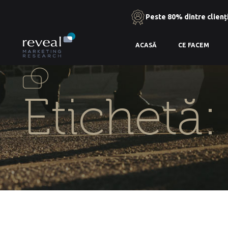
Peste 80% dintre clienți
Skip
ACASĂ
CE FACEM
to
the
content
Etichetă