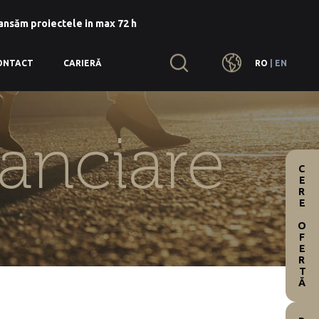
lansăm proiectele in max 72 h
RO
|
EN
ONTACT
CARIERĂ
nanciare
CERE OFERTĂ