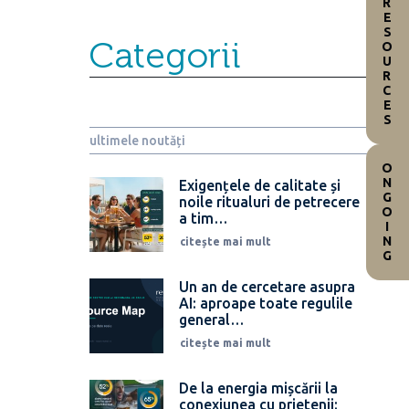
RESOURCES
Categorii
ultimele noutăți
ONGOING
Exigențele de calitate și
noile ritualuri de petrecere
a tim…
citește mai mult
Un an de cercetare asupra
AI: aproape toate regulile
general…
citește mai mult
De la energia mișcării la
conexiunea cu prietenii: