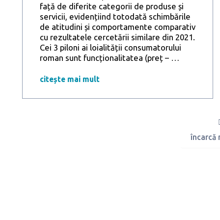
față de diferite categorii de produse și
servicii, evidențiind totodată schimbările
de atitudini și comportamente comparativ
cu rezultatele cercetării similare din 2021.
Cei 3 piloni ai loialității consumatorului
Ce
roman sunt funcționalitatea (preț –
…
înseamnă
loialitatea
citește mai mult
în
consum
pentru
români
în
încarcă
2026?