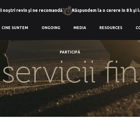
i noștri revin și ne recomandă
Răspundem la o cerere in 8 h și 
CINE SUNTEM
ONGOING
MEDIA
RESOURCES
C
PARTICIPĂ
:
servicii fi