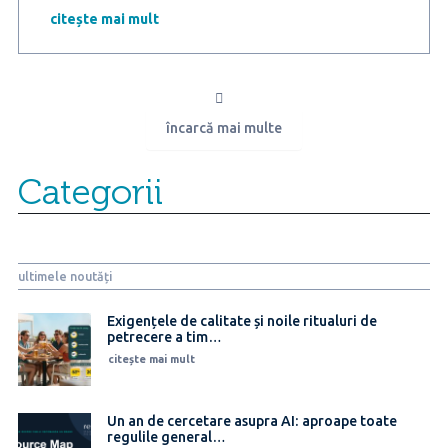
3
citește mai mult
angajați
se
simt
mai
stresați
încarcă mai multe
la
locul
de
Categorii
muncă
decât
anul
trecut
ultimele noutăți
Exigențele de calitate și noile ritualuri de
petrecere a tim…
citește mai mult
Un an de cercetare asupra AI: aproape toate
regulile general…