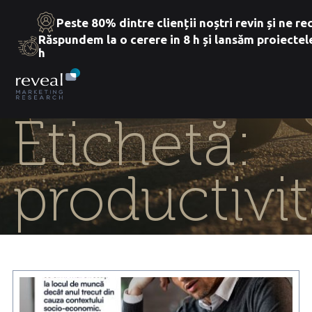
Peste 80% dintre clienții noștri revin și ne 
Răspundem la o cerere in 8 h și lansăm proiectel
h
Skip
to
the
content
Etichetă:
productivi