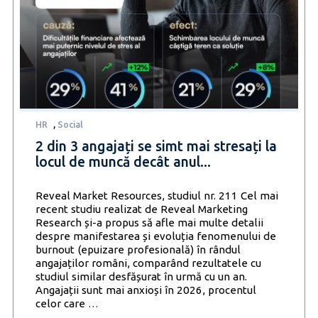
HR
,
Social
2 din 3 angajați se simt mai stresați la
locul de muncă decât anul...
Reveal Market Resources, studiul nr. 211 Cel mai
recent studiu realizat de Reveal Marketing
Research și-a propus să afle mai multe detalii
despre manifestarea și evoluția fenomenului de
burnout (epuizare profesională) în rândul
angajaților români, comparând rezultatele cu
studiul similar desfășurat în urmă cu un an.
Angajații sunt mai anxioși în 2026, procentul
2
celor care
…
din