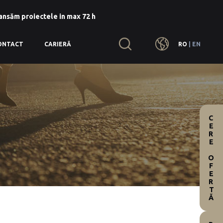
lansăm proiectele in max 72 h
RO
|
EN
ONTACT
CARIERĂ
CERE OFERTĂ