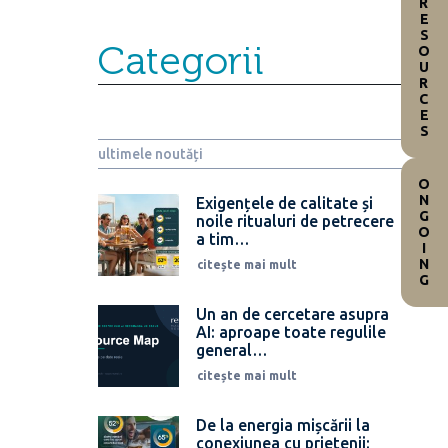
RESOURCES
Categorii
ultimele noutăți
ONGOING
Exigențele de calitate și
noile ritualuri de petrecere
a tim…
citește mai mult
Un an de cercetare asupra
AI: aproape toate regulile
general…
citește mai mult
De la energia mișcării la
conexiunea cu prietenii: