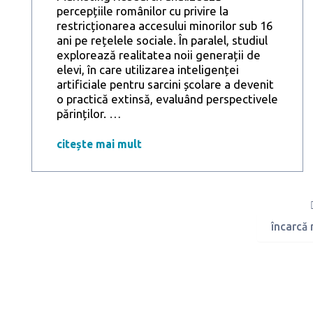
percepțiile românilor cu privire la
restricționarea accesului minorilor sub 16
ani pe rețelele sociale. În paralel, studiul
explorează realitatea noii generații de
elevi, în care utilizarea inteligenței
artificiale pentru sarcini școlare a devenit
o practică extinsă, evaluând perspectivele
9
părinților.
…
din
10
citește mai mult
români
cred
că
accesul
copiilor
încarcă
pe
rețele
sociale
ar
trebui
reglementat