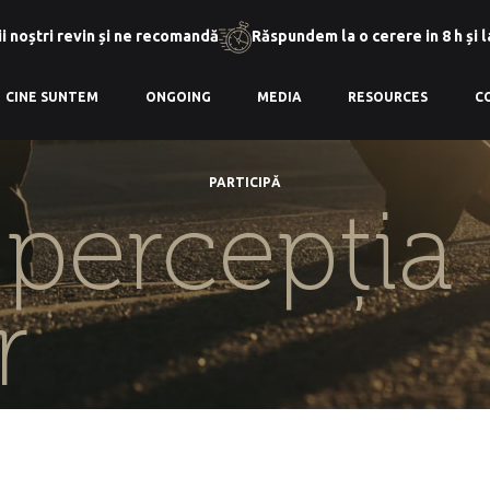
i noștri revin și ne recomandă
Răspundem la o cerere in 8 h și 
CINE SUNTEM
ONGOING
MEDIA
RESOURCES
C
PARTICIPĂ
:
percepția
r