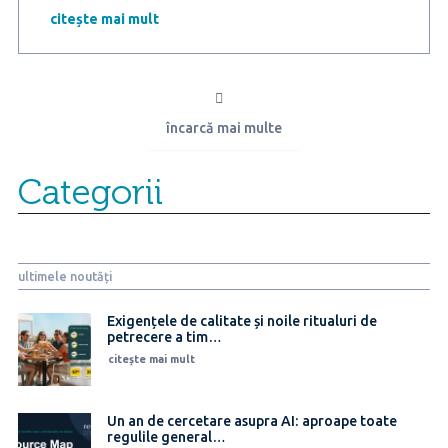
10
citește mai mult
români
cred
că
accesul
copiilor
încarcă mai multe
pe
rețele
sociale
Categorii
ar
trebui
reglementat
prin
lege
ultimele noutăți
Exigențele de calitate și noile ritualuri de
petrecere a tim…
citește mai mult
Un an de cercetare asupra AI: aproape toate
regulile general…