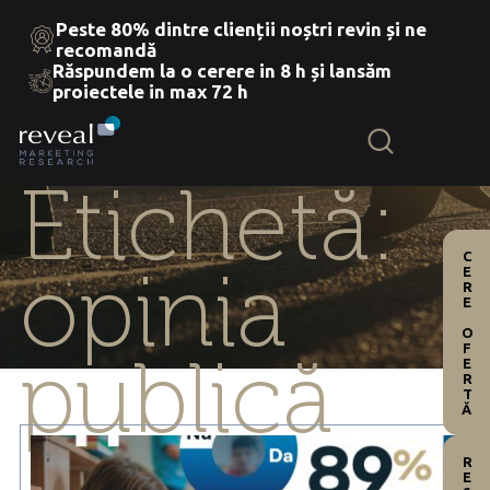
Peste 80% dintre clienții noștri revin și ne
recomandă
Răspundem la o cerere in 8 h și lansăm
Skip
proiectele in max 72 h
to
the
content
Etichetă:
CERE OFERTĂ
opinia
publică