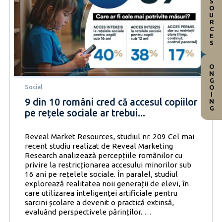
RESOURCES
ONGOING
Social
9 din 10 români cred că accesul copiilor
pe rețele sociale ar trebui...
Reveal Market Resources, studiul nr. 209 Cel mai
recent studiu realizat de Reveal Marketing
Research analizează percepțiile românilor cu
privire la restricționarea accesului minorilor sub
16 ani pe rețelele sociale. În paralel, studiul
explorează realitatea noii generații de elevi, în
care utilizarea inteligenței artificiale pentru
sarcini școlare a devenit o practică extinsă,
9
evaluând perspectivele părinților.
…
din