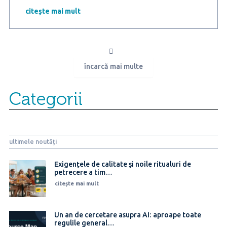
cu
incertitudine
citește mai mult
către
2026:
39%
dintre
români
încarcă mai multe
adoptă
o
atitudine
Categorii
neutră,
iar
27%
se
așteaptă
ultimele noutăți
la
ce
e
Exigențele de calitate și noile ritualuri de
petrecere a tim…
mai
rău
citește mai mult
Un an de cercetare asupra AI: aproape toate
regulile general…