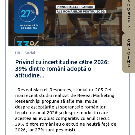
RESOURCES
ONGOING
HR
,
Social
Privind cu incertitudine către 2026:
39% dintre români adoptă o
atitudine...
Reveal Market Resources, studiul nr. 205 Cel
mai recent studiu realizat de Reveal Marketing
Research își propune să afle mai multe
despre așteptările și speranțele românilor
legate de anul 2026 și despre modul în care
acestea au evoluat comparativ cu anul trecut.
39% dintre români au o atitudine neutră față de
Privind
2026, iar 27% sunt pesimiști.
…