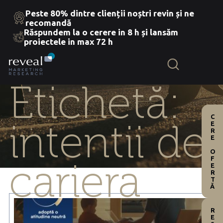
Peste 80% dintre clienții noștri revin și ne
recomandă
Răspundem la o cerere in 8 h și lansăm
Skip
proiectele in max 72 h
to
the
content
Etichetă:
CERE OFERTĂ
intentii de
cariera