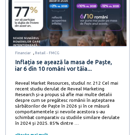
Financiar
,
Retail - FMCG
Inflația se așează la masa de Paște,
iar 6 din 10 români vor tăia...
Reveal Market Resources, studiul nr. 212 Cel mai
recent studiu derulat de Reveal Marketing
Research și-a propus să afle mai multe detalii
despre cum se pregătesc românii în așteptarea
sărbătorilor de Paște în 2026 și în ce măsură
comportamentele și nevoile acestora s-au
schimbat comparativ cu studiile similare derulate
Inflația
în 2024 și 2025. 85% dintre
…
se
așează
citește mai mult