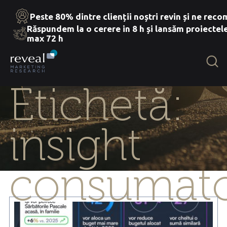
Peste 80% dintre clienții noștri revin și ne rec
Răspundem la o cerere in 8 h și lansăm proiectele
max 72 h
Skip
to
the
content
Etichetă:
insight
consumato