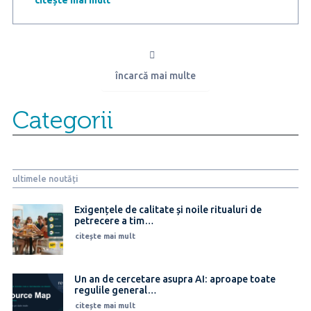
la
masa
de
Paște,
iar
încarcă mai multe
6
din
10
Categorii
români
vor
tăia
din
coșul
ultimele noutăți
de
cumpărături
de
Exigențele de calitate și noile ritualuri de
petrecere a tim…
anul
acesta
citește mai mult
Un an de cercetare asupra AI: aproape toate
regulile general…
citește mai mult