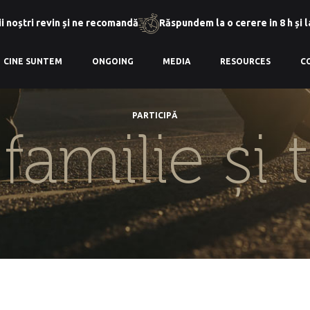
i noștri revin și ne recomandă
Răspundem la o cerere in 8 h și 
CINE SUNTEM
ONGOING
MEDIA
RESOURCES
C
PARTICIPĂ
:
familie și t