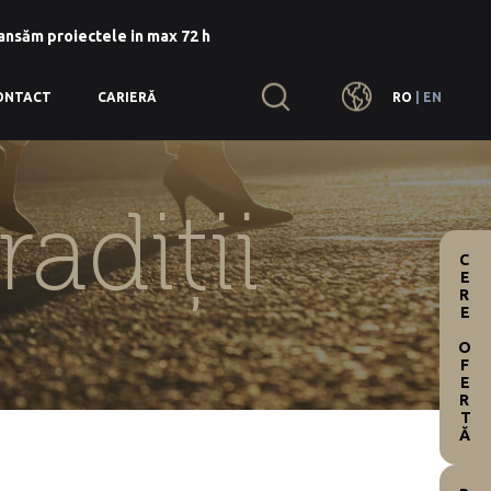
lansăm proiectele in max 72 h
RO
|
EN
ONTACT
CARIERĂ
radiții
CERE OFERTĂ