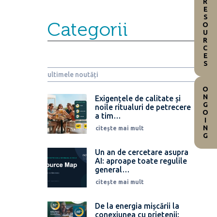
RESOURCES
Categorii
ultimele noutăți
ONGOING
Exigențele de calitate și
noile ritualuri de petrecere
a tim…
citește mai mult
Un an de cercetare asupra
AI: aproape toate regulile
general…
citește mai mult
De la energia mișcării la
conexiunea cu prietenii: