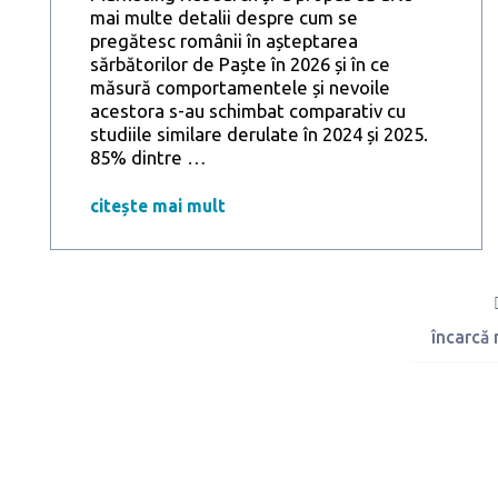
mai multe detalii despre cum se
pregătesc românii în așteptarea
sărbătorilor de Paște în 2026 și în ce
măsură comportamentele și nevoile
acestora s-au schimbat comparativ cu
studiile similare derulate în 2024 și 2025.
Inflația
85% dintre
…
se
așează
citește mai mult
la
masa
de
Paște,
iar
încarcă
6
din
10
români
vor
tăia
din