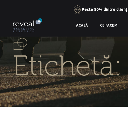
Peste 80% dintre clienți
Skip
ACASĂ
CE FACEM
to
the
content
Etichetă