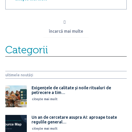
Research
și
România
Eficientă:
Trendul
încarcă mai multe
adoptării
unui
stil
Categorii
de
viață
eficient
energetic
continuă
ultimele noutăți
să
câștige
teren
Exigențele de calitate și noile ritualuri de
petrecere a tim…
în
România
citește mai mult
Un an de cercetare asupra AI: aproape toate
regulile general…
citește mai mult