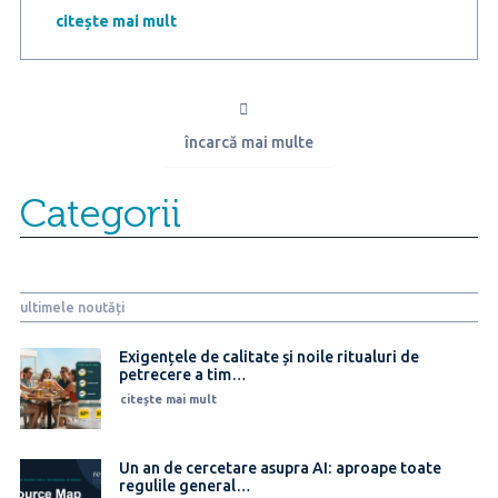
10
citește mai mult
români
cred
că
accesul
copiilor
încarcă mai multe
pe
rețele
sociale
Categorii
ar
trebui
reglementat
prin
lege
ultimele noutăți
Exigențele de calitate și noile ritualuri de
petrecere a tim…
citește mai mult
Un an de cercetare asupra AI: aproape toate
regulile general…