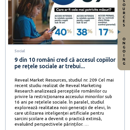
RESOURCES
ONGOING
Social
9 din 10 români cred că accesul copiilor
pe rețele sociale ar trebui...
Reveal Market Resources, studiul nr. 209 Cel mai
recent studiu realizat de Reveal Marketing
Research analizează percepțiile românilor cu
privire la restricționarea accesului minorilor sub
16 ani pe rețelele sociale. În paralel, studiul
explorează realitatea noii generații de elevi, în
care utilizarea inteligenței artificiale pentru
sarcini școlare a devenit o practică extinsă,
9
evaluând perspectivele părinților.
…
din