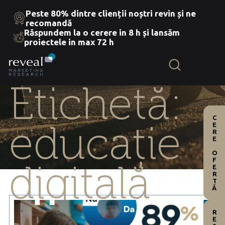
Peste 80% dintre clienții noștri revin și ne
recomandă
Răspundem la o cerere in 8 h și lansăm
Skip
proiectele in max 72 h
to
the
content
Etichetă:
CERE OFERTĂ
educație
digitală