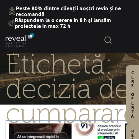
Peste 80% dintre clienții noștri revin și ne
recomandă
Răspundem la o cerere in 8 h și lansăm
Skip
proiectele in max 72 h
to
the
content
Etichetă:
CERE OFERTĂ
decizia de
cumparare