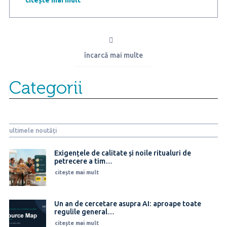
AI
în
rutina
românilor:
utilizarea
încarcă mai multe
crește
de
la
Categorii
47%
la
68%
într-
un
ultimele noutăți
an
Exigențele de calitate și noile ritualuri de
petrecere a tim…
citește mai mult
Un an de cercetare asupra AI: aproape toate
regulile general…
citește mai mult