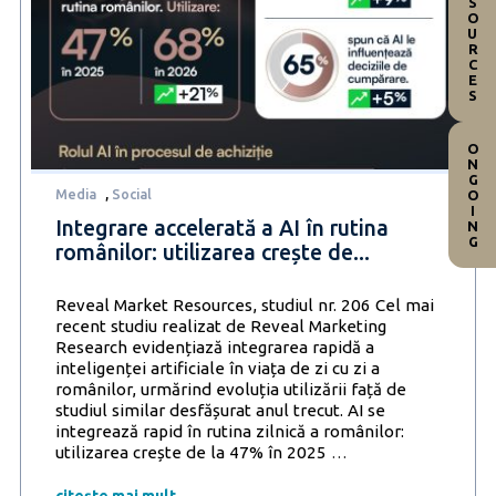
RESOURCES
ONGOING
Media
,
Social
Integrare accelerată a AI în rutina
românilor: utilizarea crește de...
Reveal Market Resources, studiul nr. 206 Cel mai
recent studiu realizat de Reveal Marketing
Research evidențiază integrarea rapidă a
inteligenței artificiale în viața de zi cu zi a
românilor, urmărind evoluția utilizării față de
studiul similar desfășurat anul trecut. AI se
integrează rapid în rutina zilnică a românilor:
Integrare
utilizarea crește de la 47% în 2025
…
accelerată
a
citește mai mult