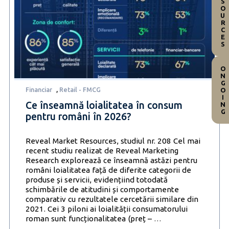
RESOURCES
ONGOING
Financiar
,
Retail - FMCG
Ce înseamnă loialitatea în consum
pentru români în 2026?
Reveal Market Resources, studiul nr. 208 Cel mai
recent studiu realizat de Reveal Marketing
Research explorează ce înseamnă astăzi pentru
români loialitatea față de diferite categorii de
produse și servicii, evidențiind totodată
schimbările de atitudini și comportamente
comparativ cu rezultatele cercetării similare din
2021. Cei 3 piloni ai loialității consumatorului
Ce
roman sunt funcționalitatea (preț –
…
înseamnă