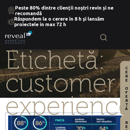
Peste 80% dintre clienții noștri revin și ne
recomandă
Răspundem la o cerere in 8 h și lansăm
Skip
proiectele in max 72 h
to
the
content
Etichetă:
CERE OFERTĂ
customer
experienc