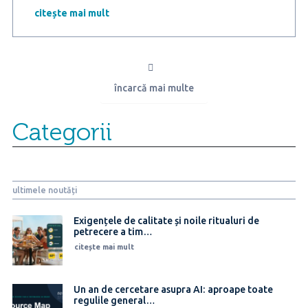
loialitatea
citește mai mult
în
consum
pentru
români
în
încarcă mai multe
2026?
Categorii
ultimele noutăți
Exigențele de calitate și noile ritualuri de
petrecere a tim…
citește mai mult
Un an de cercetare asupra AI: aproape toate
regulile general…