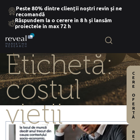
Peste 80% dintre clienții noștri revin și ne
recomandă
Răspundem la o cerere in 8 h și lansăm
Skip
proiectele in max 72 h
to
the
content
Etichetă:
CERE OFERTĂ
costul
vietii