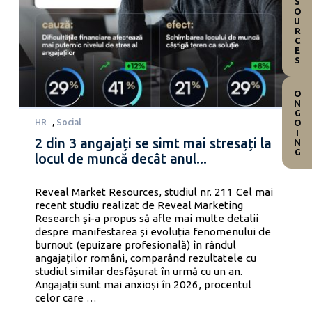
RESOURCES
ONGOING
HR
,
Social
2 din 3 angajați se simt mai stresați la
locul de muncă decât anul...
Reveal Market Resources, studiul nr. 211 Cel mai
recent studiu realizat de Reveal Marketing
Research și-a propus să afle mai multe detalii
despre manifestarea și evoluția fenomenului de
burnout (epuizare profesională) în rândul
angajaților români, comparând rezultatele cu
studiul similar desfășurat în urmă cu un an.
Angajații sunt mai anxioși în 2026, procentul
2
celor care
…
din