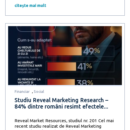
3
citește mai mult
angajați
se
simt
mai
stresați
la
locul
de
muncă
decât
anul
trecut
Financiar
,
Social
Studiu Reveal Marketing Research –
84% dintre români resimt efectele...
Reveal Market Resources, studiul nr. 201 Cel mai
recent studiu realizat de Reveal Marketing