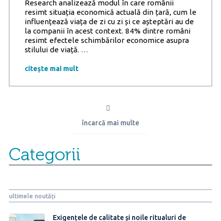
Research analizează modul în care românii
resimt situația economică actuală din țară, cum le
influențează viața de zi cu zi și ce așteptări au de
la companii în acest context. 84% dintre români
resimt efectele schimbărilor economice asupra
Studiu
stilului de viață.
…
Reveal
Marketing
citește mai mult
Research
–
84%
dintre
români
încarcă mai multe
resimt
efectele
schimbărilor
Categorii
economice
asupra
stilului
de
viață
ultimele noutăți
Exigențele de calitate și noile ritualuri de