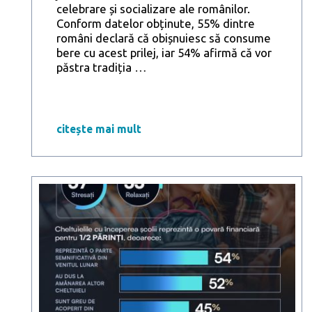
celebrare și socializare ale românilor.
Conform datelor obținute, 55% dintre
români declară că obișnuiesc să consume
bere cu acest prilej, iar 54% afirmă că vor
Berea,
păstra tradiția
…
simbol
al
bucuriei
de
citește mai mult
a
fi
împreună
și
de
1
Decembrie