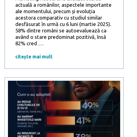
actuală a românilor, aspectele importante
ale momentului, precum și evoluția
acestora comparativ cu studiul similar
desfăsurat în urmă cu 6 luni (martie 2025).
58% dintre români se autoevaluează ca
având o stare predominat pozitivă, însă
Românii
82% cred
…
AZI:
1
citește mai mult
din
2
români
consideră
că
ceea
ce
cumpără
în
prezent
reprezintă
strictul