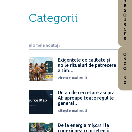
RESOURCES
Categorii
ultimele noutăți
ONGOING
Exigențele de calitate și
noile ritualuri de petrecere
a tim…
citește mai mult
Un an de cercetare asupra
AI: aproape toate regulile
general…
citește mai mult
De la energia mișcării la
conexiunea cu prietenii: