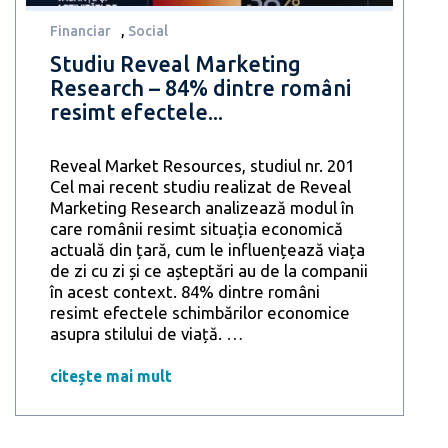
necesar
pentru
Financiar
,
Social
a-
Studiu Reveal Marketing
și
Research – 84% dintre români
asigura
resimt efectele...
traiul
Reveal Market Resources, studiul nr. 201
Cel mai recent studiu realizat de Reveal
Marketing Research analizează modul în
care românii resimt situația economică
actuală din țară, cum le influențează viața
de zi cu zi și ce așteptări au de la companii
în acest context. 84% dintre români
resimt efectele schimbărilor economice
Studiu
asupra stilului de viață.
…
Reveal
Marketing
citește mai mult
Research
–
84%