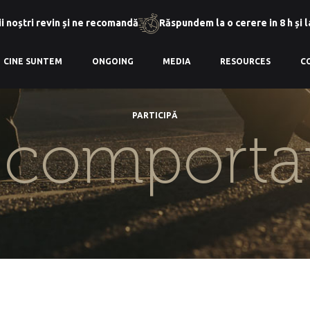
i noștri revin și ne recomandă
Răspundem la o cerere in 8 h și 
CINE SUNTEM
ONGOING
MEDIA
RESOURCES
C
PARTICIPĂ
:
comport