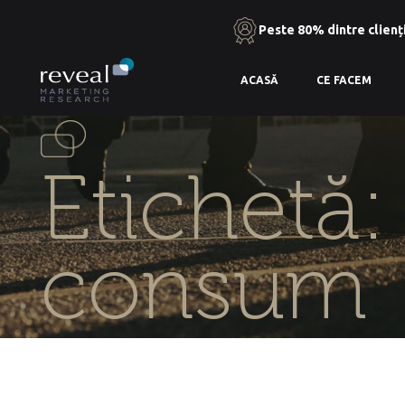
Peste 80% dintre clienți
Skip
ACASĂ
CE FACEM
to
the
content
Etichetă
consum