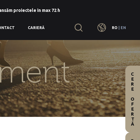
lansăm proiectele in max 72 h
RO
|
EN
ONTACT
CARIERĂ
ament
CERE OFERTĂ