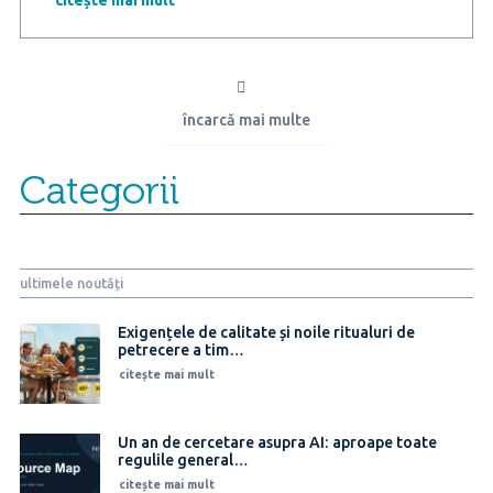
la
masa
de
Paște,
iar
încarcă mai multe
6
din
10
Categorii
români
vor
tăia
din
coșul
ultimele noutăți
de
cumpărături
de
Exigențele de calitate și noile ritualuri de
petrecere a tim…
anul
acesta
citește mai mult
Un an de cercetare asupra AI: aproape toate
regulile general…
citește mai mult