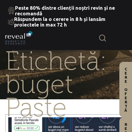
Peste 80% dintre clienții noștri revin și ne
recomandă
Răspundem la o cerere in 8 h și lansăm
Skip
proiectele in max 72 h
to
the
content
Etichetă:
CERE OFERTĂ
buget
Paște