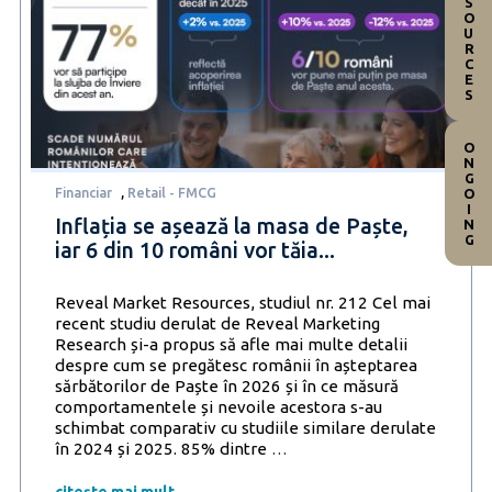
RESOURCES
ONGOING
Financiar
,
Retail - FMCG
Inflația se așează la masa de Paște,
iar 6 din 10 români vor tăia...
Reveal Market Resources, studiul nr. 212 Cel mai
recent studiu derulat de Reveal Marketing
Research și-a propus să afle mai multe detalii
despre cum se pregătesc românii în așteptarea
sărbătorilor de Paște în 2026 și în ce măsură
comportamentele și nevoile acestora s-au
schimbat comparativ cu studiile similare derulate
Inflația
în 2024 și 2025. 85% dintre
…
se
așează
citește mai mult