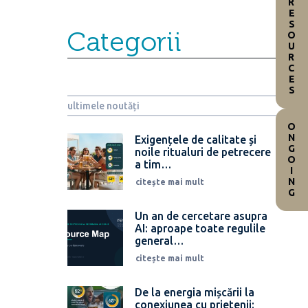
RESOURCES
Categorii
ultimele noutăți
ONGOING
Exigențele de calitate și
noile ritualuri de petrecere
a tim…
citește mai mult
Un an de cercetare asupra
AI: aproape toate regulile
general…
citește mai mult
De la energia mișcării la
conexiunea cu prietenii: