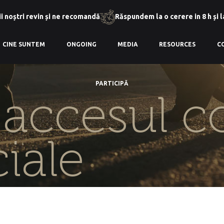
i noștri revin și ne recomandă
Răspundem la o cerere in 8 h și 
CINE SUNTEM
ONGOING
MEDIA
RESOURCES
C
PARTICIPĂ
:
accesul co
ciale