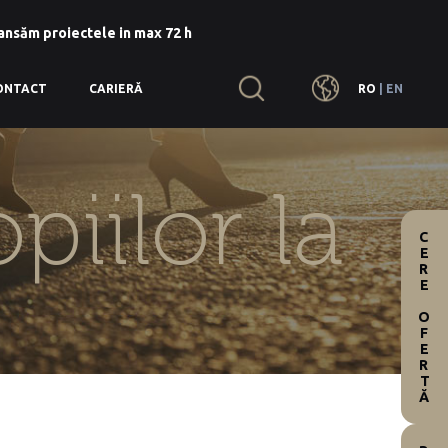
lansăm proiectele in max 72 h
RO
|
EN
ONTACT
CARIERĂ
piilor la
CERE OFERTĂ