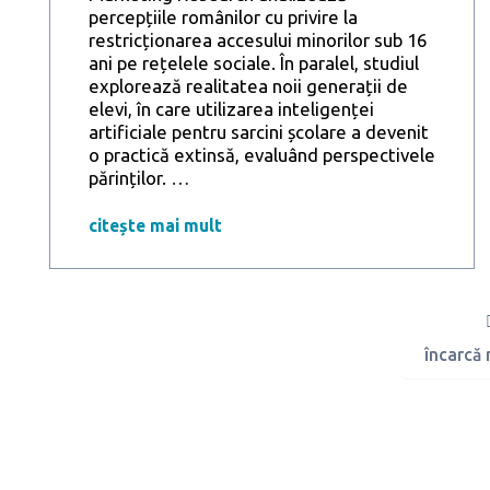
percepțiile românilor cu privire la
restricționarea accesului minorilor sub 16
ani pe rețelele sociale. În paralel, studiul
explorează realitatea noii generații de
elevi, în care utilizarea inteligenței
artificiale pentru sarcini școlare a devenit
o practică extinsă, evaluând perspectivele
9
părinților.
…
din
10
citește mai mult
români
cred
că
accesul
copiilor
încarcă
pe
rețele
sociale
ar
trebui
reglementat