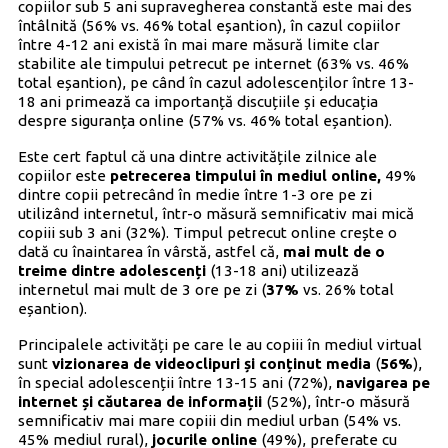
copiilor sub 5 ani supravegherea constantă este mai des
întâlnită (56% vs. 46% total eșantion), în cazul copiilor
între 4-12 ani există în mai mare măsură limite clar
stabilite ale timpului petrecut pe internet (63% vs. 46%
total eșantion), pe când în cazul adolescenților între 13-
18 ani primează ca importanță discuțiile și educația
despre siguranța online (57% vs. 46% total eșantion).
Este cert faptul că una dintre activitățile zilnice ale
copiilor este
petrecerea timpului în mediul online,
49%
dintre copii petrecând în medie între 1-3 ore pe zi
utilizând internetul, într-o măsură semnificativ mai mică
copiii sub 3 ani (32%). Timpul petrecut online crește o
dată cu înaintarea în vârstă, astfel că,
mai mult de o
treime dintre adolescenți
(13-18 ani) utilizează
internetul mai mult de 3 ore pe zi (
37%
vs. 26% total
eșantion).
Principalele activități pe care le au copiii în mediul virtual
sunt
vizionarea de videoclipuri și conținut media
(
56%
),
în special adolescenții între 13-15 ani (72%),
navigarea pe
internet și căutarea de informații
(52%), într-o măsură
semnificativ mai mare copiii din mediul urban (54% vs.
45% mediul rural),
jocurile online
(49%), preferate cu