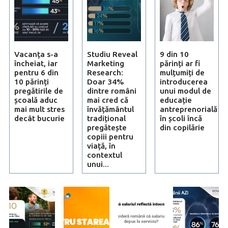
Vacanța s-a
Studiu Reveal
9 din 10
încheiat, iar
Marketing
părinți ar fi
pentru 6 din
Research:
mulțumiți de
10 părinți
Doar 34%
introducerea
pregătirile de
dintre români
unui modul de
școală aduc
mai cred că
educație
mai mult stres
învățământul
antreprenorială
decât bucurie
tradițional
în școli încă
pregătește
din copilărie
copiii pentru
viață, în
contextul
unui...