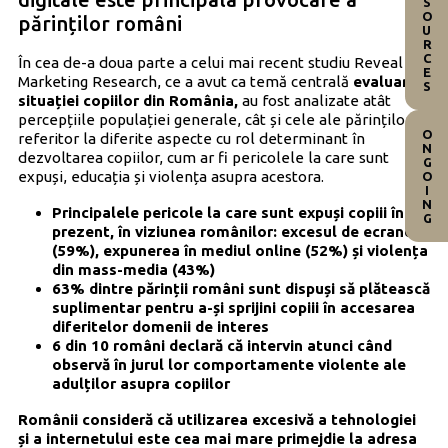
RESOURCES
părinților români
În cea de-a doua parte a celui mai recent studiu Reveal
Marketing Research, ce a avut ca temă centrală
evaluarea
situației copiilor din România,
au fost analizate atât
percepțiile populației generale, cât și cele ale părinților
ONGOING
referitor la diferite aspecte cu rol determinant în
dezvoltarea copiilor, cum ar fi pericolele la care sunt
expuși, educația și violența asupra acestora.
Principalele pericole la care sunt expuși copiii în
prezent, în viziunea românilor: excesul de ecrane
(59%), expunerea în mediul online (52%) și violența
din mass-media (43%)
63% dintre părinții români sunt dispuși să plătească
suplimentar pentru a-și sprijini copiii în accesarea
diferitelor domenii de interes
6 din 10 români declară că intervin atunci când
observă în jurul lor comportamente violente ale
adulților asupra copiilor
Românii consideră că utilizarea excesivă a tehnologiei
și a internetului este cea mai mare primejdie la adresa