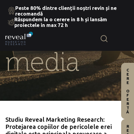
Peste 80% dintre clienții noștri revin și ne
recomandă
Răspundem la o cerere in 8 h și lansăm
Skip
proiectele in max 72 h
to
the
content
media
CERE OFERTĂ
Studiu Reveal Marketing Research:
Protejarea copiilor de pericolele erei
digitale este principala provocare a