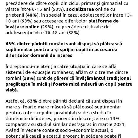
precădere de către copiii din ciclul primar și gimnazial cu
vârste între 6-15 ani (63%),
socializarea
online cu
prietenii (
48%
), în special în cazul adolescenților între 13-
18 ani (63%) sau accesarea diferitelor
platforme de
învățare online
(29%), cu precădere utilizate de
adolescenții între 16-18 ani (38%).
63% dintre părinții români sunt dispuși să plătească
suplimentar pentru a-și sprijini copiii în accesarea
diferitelor domenii de interes
Îndreptându-ne atenția către situația în care se află
sistemul de educație românesc, aflăm că o treime dintre
români (
28%
) sunt de părere că
învățământul tradițional
pregătește în mică și foarte mică măsură un copil pentru
viață.
Astfel că,
63%
dintre părinți declară că sunt dispuși în
mare și foarte mare măsură să plătească suplimentar
pentru a oferi copiilor posibilitatea de a studia în
domeniile de interes, procent în descreștere cu 13%
comparativ cu studiul similar desfășurat în martie 2021.
Având în vedere context socio-economic actual, o
potențială cauză a acestui procent în scădere poate fi