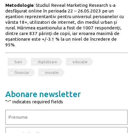
Metodologie
: Studiul Reveal Marketing Research s-a
desfăşurat online în perioada 22 – 26.05.2023 pe un
eşantion reprezentantiv pentru universul persoanelor cu
vârsta 18+, utilizatori de internet, din mediul urban și
rural. Mărimea eșantionului a fost de 1007 respondenți,
dintre care 837 părinți de copii, iar eroarea maximă de
eșantionare este +/-3.1 % la un nivel de încredere de
95%.
bani
digitalizare
educatie
financiar
inovatie
Abonare newsletter
"
" indicates required fields
*
Name
*
First