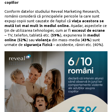
copiilor
Conform datelor studiului Reveal Marketing Research,
românii consideră că principalele pericole la care sunt
expuși copiii sunt cauzate de faptul că
viața acestora se
mută tot mai mult în mediul online.
Așadar, aspectele ce
țin de utilizarea tehnologiei, cum ar fi
excesul de ecrane
– TV, telefon, tabletă etc. (
59%
), expunerea în
mediul
online
(
52%
) sau
violența
din mass-media (
43%
) sunt
urmate de
siguranța fizică
– accidente, răniri etc. (40%).