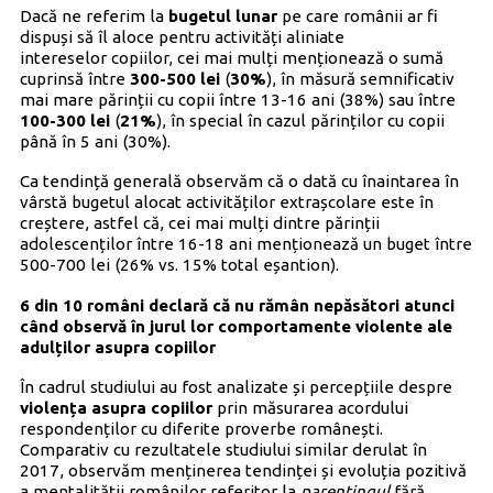
Dacă ne referim la
bugetul lunar
pe care românii ar fi
dispuși să îl aloce pentru activități aliniate
intereselor copiilor, cei mai mulți menționează o sumă
cuprinsă între
300-500 lei
(
30%
), în măsură semnificativ
mai mare părinții cu copii între 13-16 ani (38%) sau între
100-300 lei
(
21%
), în special în cazul părinților cu copii
până în 5 ani (30%).
Ca tendință generală observăm că o dată cu înaintarea în
vârstă bugetul alocat activităților extrașcolare este în
creștere, astfel că, cei mai mulți dintre părinții
adolescenților între 16-18 ani menționează un buget între
500-700 lei (26% vs. 15% total eșantion).
6 din 10 români declară că nu rămân nepăsători atunci
când observă în jurul lor comportamente violente ale
adulților asupra copiilor
În cadrul studiului au fost analizate și percepțiile despre
violența asupra copiilor
prin măsurarea acordului
respondenților cu diferite proverbe românești.
Comparativ cu rezultatele studiului similar derulat în
2017, observăm menținerea tendinței și evoluția pozitivă
a mentalității românilor referitor la
parentingul
fără