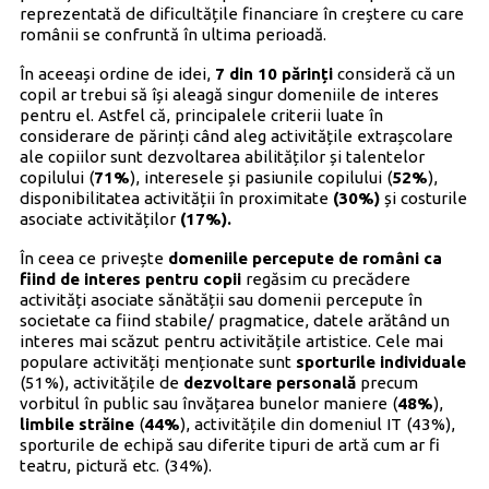
reprezentată de dificultățile financiare în creștere cu care
românii se confruntă în ultima perioadă.
În aceeași ordine de idei,
7 din 10 părinți
consideră că un
copil ar trebui să își aleagă singur domeniile de interes
pentru el. Astfel că, principalele criterii luate în
considerare de părinți când aleg activitățile extrașcolare
ale copiilor sunt dezvoltarea abilităților și talentelor
copilului (
71%
), interesele și pasiunile copilului (
52%
),
disponibilitatea activității în proximitate
(30%)
și costurile
asociate activităților
(17%).
În ceea ce privește
domeniile percepute de români ca
fiind de interes pentru copii
regăsim cu precădere
activități asociate sănătății sau domenii percepute în
societate ca fiind stabile/ pragmatice, datele arătând un
interes mai scăzut pentru activitățile artistice. Cele mai
populare activități menționate sunt
sporturile individuale
(51%), activitățile de
dezvoltare personală
precum
vorbitul în public sau învățarea bunelor maniere (
48%
),
limbile străine
(
44%
), activitățile din domeniul IT (43%),
sporturile de echipă sau diferite tipuri de artă cum ar fi
teatru, pictură etc. (34%).