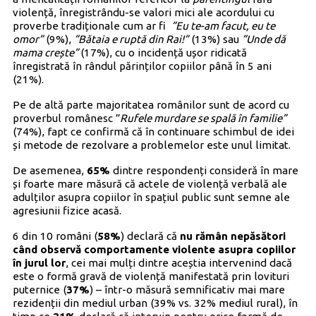
violență, înregistrându-se valori mici ale acordului cu
proverbe tradiționale cum ar fi
”Eu te-am facut, eu te
omor”
(9%),
”Bătaia e ruptă din Rai!”
(13%) sau
”Unde dă
mama crește”
(17%), cu o incidență ușor ridicată
înregistrată în rândul părinților copiilor până în 5 ani
(21%).
Pe de altă parte majoritatea românilor sunt de acord cu
proverbul românesc ”
Rufele murdare se spală în familie”
(74%), fapt ce confirmă că în continuare schimbul de idei
și metode de rezolvare a problemelor este unul limitat.
De asemenea,
65%
dintre respondenți consideră în mare
și foarte mare măsură că actele de violență verbală ale
adulților asupra copiilor în spațiul public sunt semne ale
agresiunii fizice acasă.
6 din 10 români (
58%
) declară că
nu rămân nepăsători
când observă comportamente violente asupra copiilor
în jurul lor
, cei mai mulți dintre aceștia intervenind dacă
este o formă gravă de violență manifestată prin lovituri
puternice (
37%
) – într-o măsură semnificativ mai mare
rezidenții din mediul urban (39% vs. 32% mediul rural), în