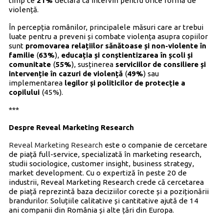
timp ce
21%
declară că intervin pentru orice formă de
violență.
În percepția românilor, principalele măsuri care ar trebui
luate pentru a preveni și combate violența asupra copiilor
sunt
promovarea relațiilor sănătoase și non-violente
în
familie
(
63%
),
educația și conștientizarea în școli și
comunitate
(
55%
), susținerea
serviciilor de consiliere și
intervenție în cazuri de violență
(
49%
) sau
implementarea
legilor și politicilor de protecție a
copilului
(45%).
***
Despre Reveal Marketing Research
Reveal Marketing Research
este o companie de cercetare
de piață full-service, specializată în marketing research,
studii sociologice, customer insight, business strategy,
market development. Cu o expertiză în peste 20 de
industrii, Reveal Marketing Research crede că cercetarea
de piață reprezintă baza deciziilor corecte și a poziționării
brandurilor. Soluțiile calitative și cantitative ajută de 14
ani companii din România și alte țări din Europa.