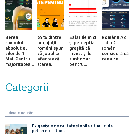
Berea,
69% dintre
Salariile mici
Românii AZI:
simbolul
angajații
și percepția
1 din 2
absolut al
români spun
greșită că
români
zilei de 1
că jobul le
investițiile
consideră că
Mai. Pentru
afectează
sunt doar
ceea ce...
majoritatea...
starea...
pentru...
Categorii
ultimele noutăți
Exigențele de calitate și noile ritualuri de
petrecere a tim…