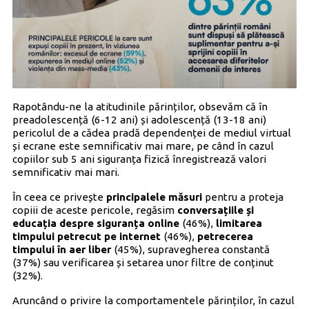
Rapotându-ne la atitudinile părinților, obsevăm că în
preadolescență (6-12 ani) și adolescență (13-18 ani)
pericolul de a cădea pradă dependenței de mediul virtual
și ecrane este semnificativ mai mare, pe când în cazul
copiilor sub 5 ani siguranța fizică înregistrează valori
semnificativ mai mari.
În ceea ce privește
principalele măsuri
pentru a proteja
copiii de aceste pericole, regăsim
conversațiile și
educația despre siguranța online
(46%),
limitarea
timpului petrecut pe internet
(46%),
petrecerea
timpului în aer liber
(45%), supravegherea constantă
(37%) sau verificarea și setarea unor filtre de conținut
(32%).
Aruncând o privire la comportamentele părinților, în cazul