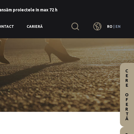
lansăm proiectele in max 72 h
RO
|
EN
ONTACT
CARIERĂ
CERE OFERTĂ