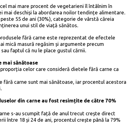
 cel mai mare procent de vegetarieni îl întâlnim în
 cei mai deschiși la abordarea noilor tendințe alimentare.
 peste 55 de ani (30%), categorie de vârstă căreia
inerea unui stil de viață sănătos.
 produsele fără carne este reprezentat de efectele
n mai mică masură regăsim și argumente precum
sau faptul că nu le place gustul cărnii.
ne mai sănătoase
 proporția celor care consideră dietele fără carne ca
le fără carne sunt mai sănătoase, iar procentul acestora
.
duselor din carne au fost resimțite de către 70%
arne s-au scumpit față de anul trecut crește direct
rii între 18 și 24 de ani, procentul crește până la 79%