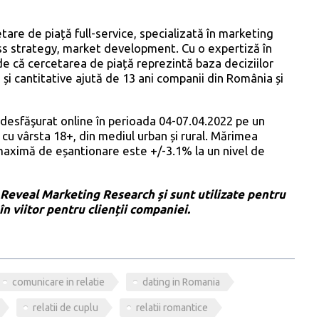
re de piață full-service, specializată în marketing
ess strategy, market development. Cu o expertiză în
e că cercetarea de piață reprezintă baza deciziilor
ve și cantitative ajută de 13 ani companii din România și
desfăşurat online în perioada 04-07.04.2022 pe un
cu vârsta 18+, din mediul urban și rural. Mărimea
maximă de eșantionare este +/-3.1% la un nivel de
 Reveal Marketing Research și sunt utilizate pentru
în viitor pentru clienții companiei.
comunicare in relatie
dating in Romania
relatii de cuplu
relatii romantice