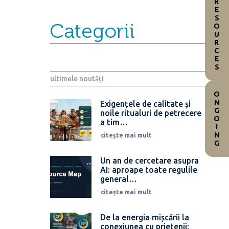
RESOURCES
Categorii
ultimele noutăți
ONGOING
Exigențele de calitate și
noile ritualuri de petrecere
a tim…
citește mai mult
Un an de cercetare asupra
AI: aproape toate regulile
general…
citește mai mult
De la energia mișcării la
conexiunea cu prietenii: