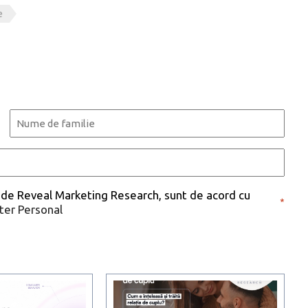
e
Last
 de Reveal Marketing Research, sunt de acord cu
*
cter Personal