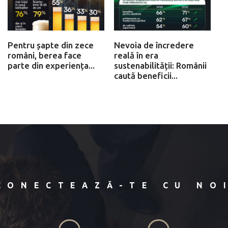
Pentru șapte din zece
Nevoia de încredere
români, berea face
reală în era
parte din experiența...
sustenabilității: Românii
caută beneficii...
CONECTEAZĂ-TE CU NO