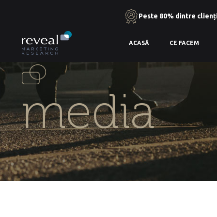
Peste 80% dintre clienți
Skip
ACASĂ
CE FACEM
to
the
content
media