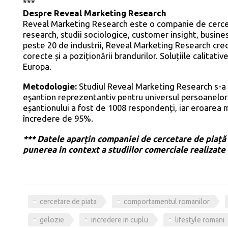
***
Despre Reveal Marketing Research
Reveal Marketing Research este o companie de cerceta
research, studii sociologice, customer insight, busin
peste 20 de industrii, Reveal Marketing Research cred
corecte și a poziționării brandurilor. Soluțiile calitati
Europa.
Metodologie:
Studiul Reveal Marketing Research s-a 
eşantion reprezentantiv pentru universul persoanelor 
eșantionului a fost de 1008 respondenți, iar eroarea 
încredere de 95%.
*** Datele aparțin companiei de cercetare de piață
punerea în context a studiilor comerciale realizate 
cercetare de piata
comportamentul romanilor
gelozie
incredere in cuplu
lifestyle romani