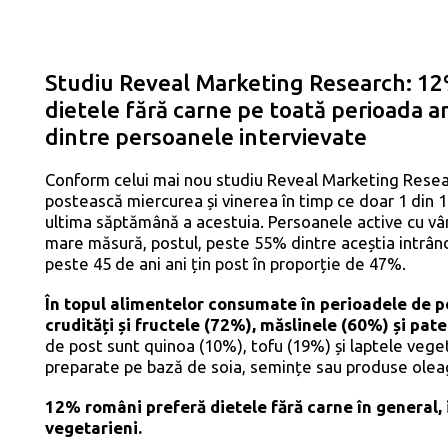
Studiu Reveal Marketing Research: 12%
dietele fără carne pe toată perioada a
dintre persoanele intervievate
Conform celui mai nou studiu Reveal Marketing Resea
postească miercurea și vinerea în timp ce doar 1 din 1
ultima săptămână a acestuia. Persoanele active cu vârs
mare măsură, postul, peste 55% dintre aceștia intrân
peste 45 de ani ani țin post în proporție de 47%.
În topul alimentelor consumate în perioadele de p
crudități și fructele (72%), măslinele (60%) și pat
de post sunt quinoa (10%), tofu (19%) și laptele veget
preparate pe bază de soia, semințe sau produse olea
12% români preferă dietele fără carne în general, i
vegetarieni.