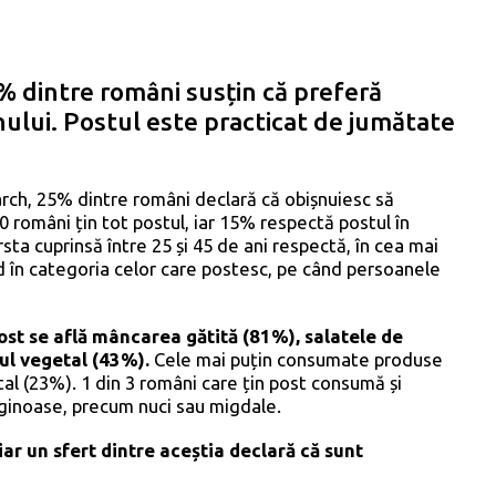
 dintre români susțin că preferă
nului. Postul este practicat de jumătate
rch, 25% dintre români declară că obișnuiesc să
0 români țin tot postul, iar 15% respectă postul în
ta cuprinsă între 25 și 45 de ani respectă, în cea mai
d în categoria celor care postesc, pe când persoanele
ost se află mâncarea gătită (81%), salatele de
eul vegetal (43%).
Cele mai puțin consumate produse
al (23%). 1 din 3 români care țin post consumă și
ginoase, precum nuci sau migdale.
ar un sfert dintre aceștia declară că sunt