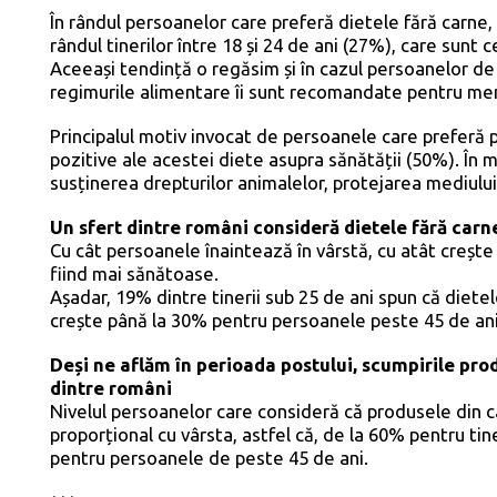
În rândul persoanelor care preferă dietele fără carne,
rândul tinerilor între 18 și 24 de ani (27%), care sunt
Aceeași tendință o regăsim și în cazul persoanelor de
regimurile alimentare îi sunt recomandate pentru menț
Principalul motiv invocat de persoanele care preferă
pozitive ale acestei diete asupra sănătății (50%). Î
susținerea drepturilor animalelor, protejarea mediului 
Un sfert dintre români consideră dietele fără car
Cu cât persoanele înaintează în vârstă, cu atât crește
fiind mai sănătoase.
Așadar, 19% dintre tinerii sub 25 de ani spun că diete
crește până la 30% pentru persoanele peste 45 de ani
Deși ne aflăm în perioada postului, scumpirile pro
dintre români
Nivelul persoanelor care consideră că produsele din c
proporțional cu vârsta, astfel că, de la 60% pentru tine
pentru persoanele de peste 45 de ani.