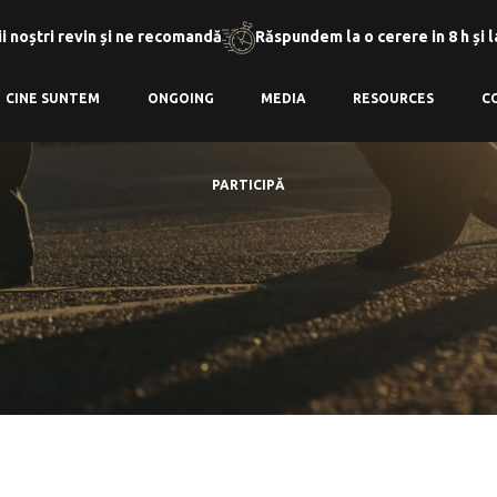
i noștri revin și ne recomandă
Răspundem la o cerere in 8 h și 
CINE SUNTEM
ONGOING
MEDIA
RESOURCES
C
PARTICIPĂ